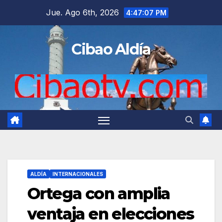
Saltar
Jue. Ago 6th, 2026
4:47:08 PM
al
contenido
Cibao Aldía
ALDÍA
INTERNACIONALES
Ortega con amplia
ventaja en elecciones