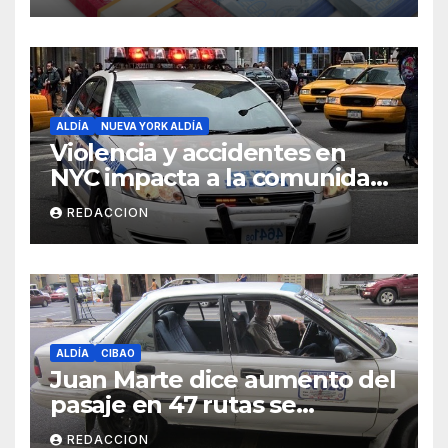
Salud
ALDÍA
NUEVA YORK ALDÍA
Violencia y accidentes en
NYC impacta a la comunidad
dominicana
REDACCION
ALDÍA
CIBAO
Juan Marte dice aumento del
pasaje en 47 rutas se
mantiene
REDACCION