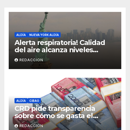
ALDÍA
NUEVA YORK ALDÍA
Alerta respiratoria! Calidad
del aire alcanza niveles
peligrosos en NYC
REDACCION
ALDÍA
CIBAO
CRD pide transparencia
sobre cómo se gasta el
dinero del Seguro Familiar de
REDACCION