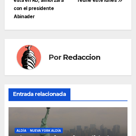
está en RD; almorzará
reúne este lunes
de
con el presidente
entradas
Abinader
Por
Redaccion
Entrada relacionada
ALDÍA
NUEVA YORK ALDÍA