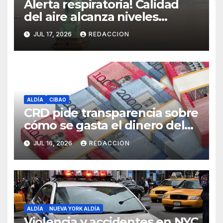
Alerta respiratoria! Calidad
del aire alcanza niveles
peligrosos en NYC
JUL 17, 2026
REDACCION
ALDÍA
CIBAO
CRD pide transparencia sobre
cómo se gasta el dinero del
Seguro Familiar de Salud
JUL 16, 2026
REDACCION
ALDÍA
NUEVA YORK ALDÍA
Violencia y accidentes en NYC