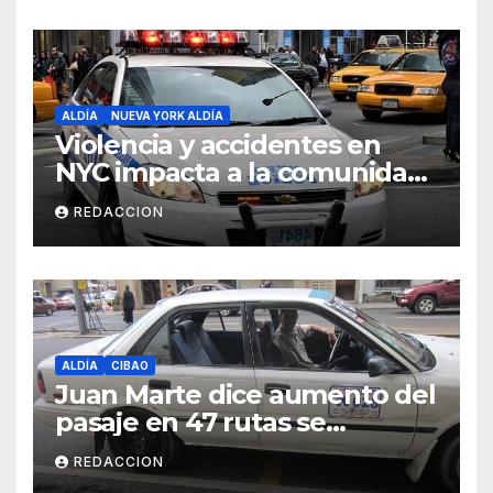
ALDÍA
NUEVA YORK ALDÍA
Violencia y accidentes en
NYC impacta a la comunidad
dominicana
REDACCION
ALDÍA
CIBAO
Juan Marte dice aumento del
pasaje en 47 rutas se
mantiene
REDACCION