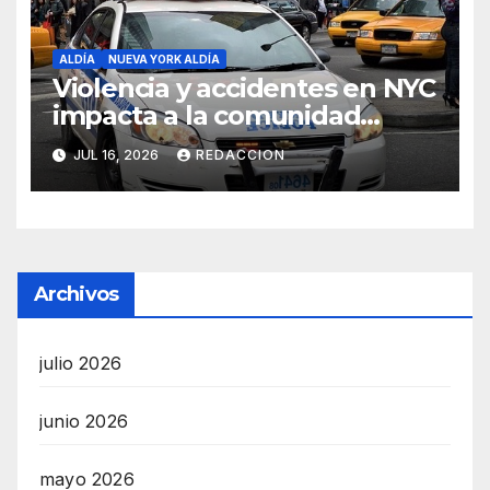
ALDÍA
NUEVA YORK ALDÍA
Violencia y accidentes en NYC
impacta a la comunidad
dominicana
JUL 16, 2026
REDACCION
Archivos
julio 2026
junio 2026
mayo 2026