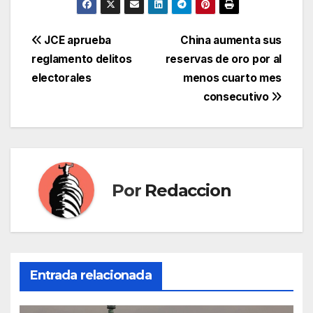
Navegación
JCE aprueba
China aumenta sus
reglamento delitos
reservas de oro por al
de
electorales
menos cuarto mes
entradas
consecutivo
Por
Redaccion
Entrada relacionada