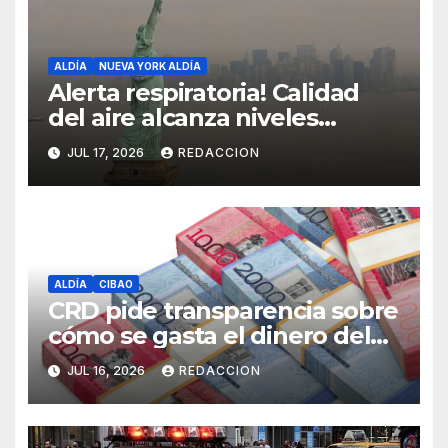
ALDÍA
NUEVA YORK ALDÍA
Alerta respiratoria! Calidad
del aire alcanza niveles
peligrosos en NYC
JUL 17, 2026
REDACCION
ALDÍA
CIBAO
CRD pide transparencia sobre
cómo se gasta el dinero del
Seguro Familiar de Salud
JUL 16, 2026
REDACCION