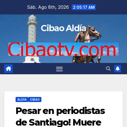
Saltar
Sáb. Ago 8th, 2026
2:05:18 AM
al
contenido
Cibao Aldía
ALDÍA
CIBAO
Pesar en periodistas
de Santiago! Muere