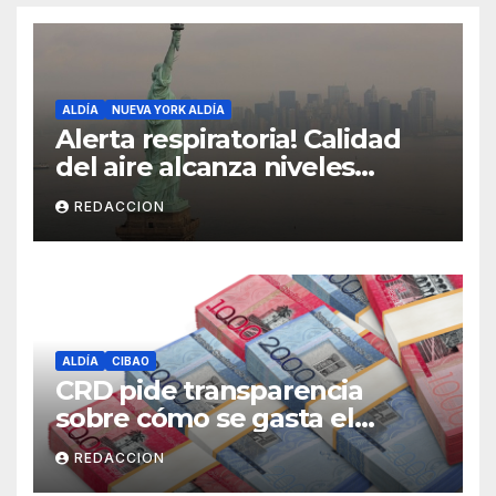
ALDÍA
NUEVA YORK ALDÍA
Alerta respiratoria! Calidad
del aire alcanza niveles
peligrosos en NYC
REDACCION
ALDÍA
CIBAO
CRD pide transparencia
sobre cómo se gasta el
dinero del Seguro Familiar de
REDACCION
Salud