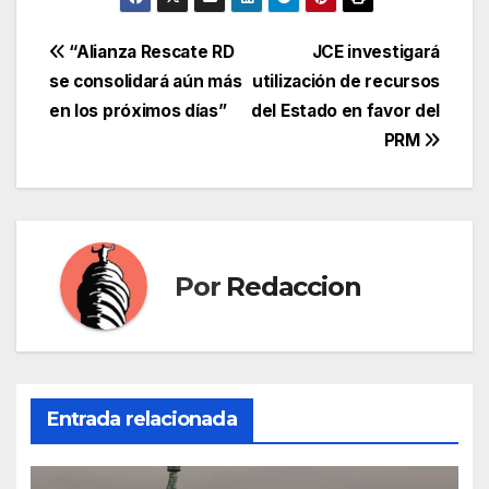
Navegación
“Alianza Rescate RD
JCE investigará
se consolidará aún más
utilización de recursos
de
en los próximos días”
del Estado en favor del
entradas
PRM
Por
Redaccion
Entrada relacionada