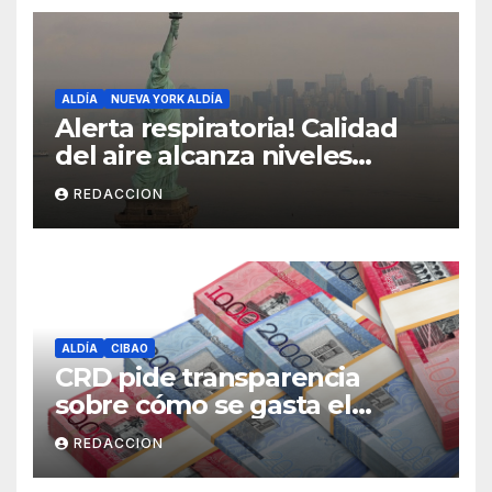
ALDÍA
NUEVA YORK ALDÍA
Alerta respiratoria! Calidad
del aire alcanza niveles
peligrosos en NYC
REDACCION
ALDÍA
CIBAO
CRD pide transparencia
sobre cómo se gasta el
dinero del Seguro Familiar de
REDACCION
Salud