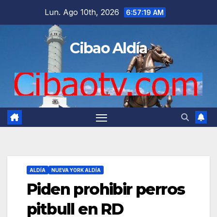
Saltar
Lun. Ago 10th, 2026
6:57:20 AM
al
contenido
Cibao Aldía
ALDÍA
NUEVA YORK ALDÍA
Piden prohibir perros
pitbull en RD