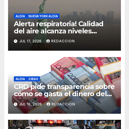
ALDÍA
NUEVA YORK ALDÍA
Alerta respiratoria! Calidad
del aire alcanza niveles
peligrosos en NYC
JUL 17, 2026
REDACCION
ALDÍA
CIBAO
CRD pide transparencia sobre
cómo se gasta el dinero del
Seguro Familiar de Salud
JUL 16, 2026
REDACCION