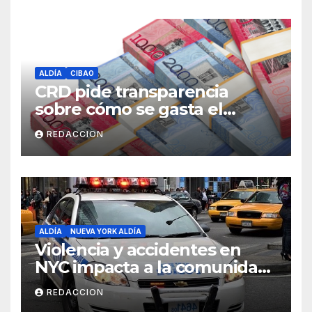
ALDÍA
CIBAO
CRD pide transparencia
sobre cómo se gasta el
dinero del Seguro Familiar de
REDACCION
Salud
ALDÍA
NUEVA YORK ALDÍA
Violencia y accidentes en
NYC impacta a la comunidad
dominicana
REDACCION