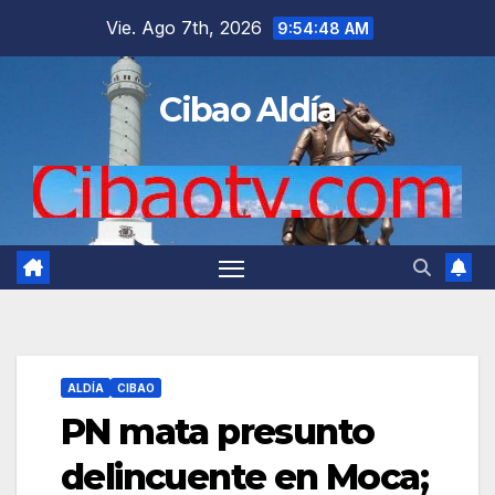
Saltar
Vie. Ago 7th, 2026
9:54:49 AM
al
contenido
Cibao Aldía
ALDÍA
CIBAO
PN mata presunto
delincuente en Moca;