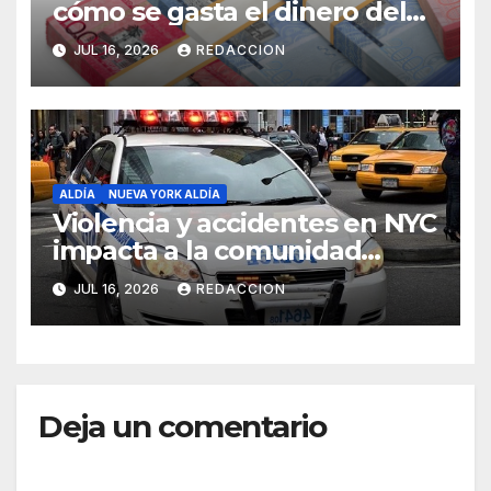
cómo se gasta el dinero del
Seguro Familiar de Salud
JUL 16, 2026
REDACCION
ALDÍA
NUEVA YORK ALDÍA
Violencia y accidentes en NYC
impacta a la comunidad
dominicana
JUL 16, 2026
REDACCION
Deja un comentario