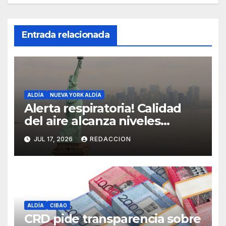
Entrada relacionada
ALDÍA
NUEVA YORK ALDÍA
Alerta respiratoria! Calidad
del aire alcanza niveles
peligrosos en NYC
JUL 17, 2026
REDACCION
ALDÍA
CIBAO
CRD pide transparencia sobre