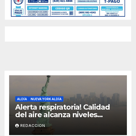
ALDÍA
NUEVA YORK ALDÍA
Alerta respiratoria! Calidad
del aire alcanza niveles
peligrosos en NYC
REDACCION