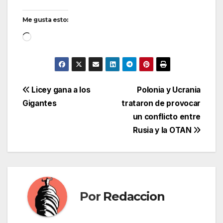
Me gusta esto:
Cargando...
Navegación
Licey gana a los
Polonia y Ucrania
Gigantes
trataron de provocar
de
un conflicto entre
entradas
Rusia y la OTAN
Por
Redaccion