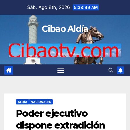
Saltar
Sáb. Ago 8th, 2026
5:38:50 AM
al
contenido
Cibao Aldía
ALDÍA
NACIONALES
Poder ejecutivo
dispone extradición