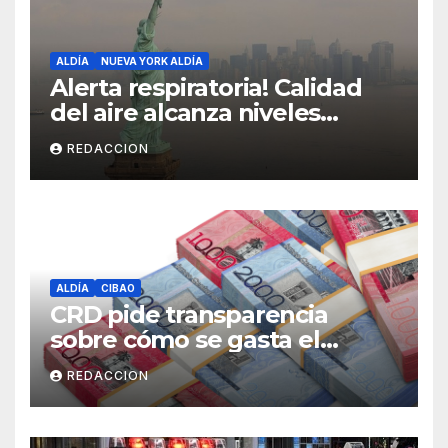
ALDÍA
NUEVA YORK ALDÍA
Alerta respiratoria! Calidad
del aire alcanza niveles
peligrosos en NYC
REDACCION
ALDÍA
CIBAO
CRD pide transparencia
sobre cómo se gasta el
dinero del Seguro Familiar de
REDACCION
Salud