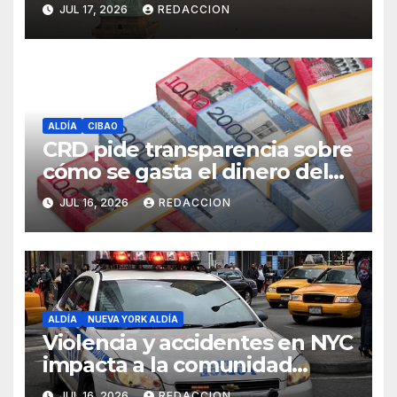
JUL 17, 2026
REDACCION
ALDÍA
CIBAO
CRD pide transparencia sobre
cómo se gasta el dinero del
Seguro Familiar de Salud
JUL 16, 2026
REDACCION
ALDÍA
NUEVA YORK ALDÍA
Violencia y accidentes en NYC
impacta a la comunidad
dominicana
JUL 16, 2026
REDACCION