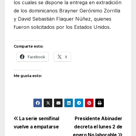
los cuales se dispone la entrega en extradición
de los dominicanos Brayner Gerónimo Zorrilla
y David Sebastián Flaquer Núñez, quienes
fueron solicitados por los Estados Unidos.
Comparte esto:
Facebook
X
Me gusta esto:
Navegación
La serie semifinal
Presidente Abinader
vuelve a empatarse
decreta el lunes 2 de
de
enero No laborable