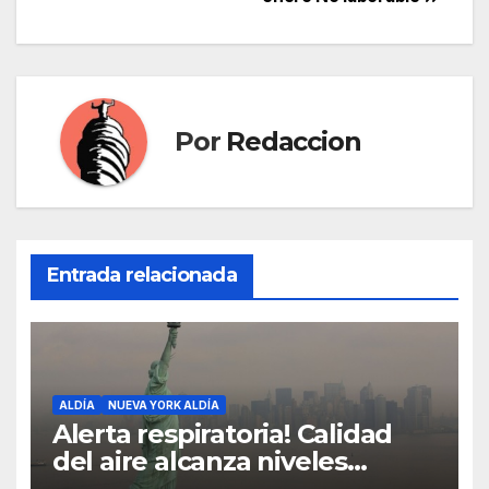
entradas
Por
Redaccion
Entrada relacionada
ALDÍA
NUEVA YORK ALDÍA
Alerta respiratoria! Calidad
del aire alcanza niveles
peligrosos en NYC