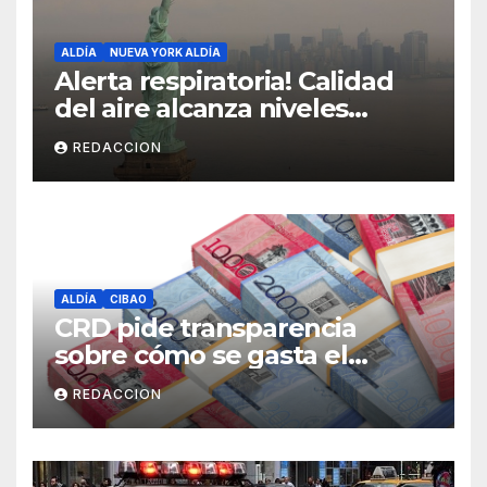
ALDÍA
NUEVA YORK ALDÍA
Alerta respiratoria! Calidad
del aire alcanza niveles
peligrosos en NYC
REDACCION
ALDÍA
CIBAO
CRD pide transparencia
sobre cómo se gasta el
dinero del Seguro Familiar de
REDACCION
Salud