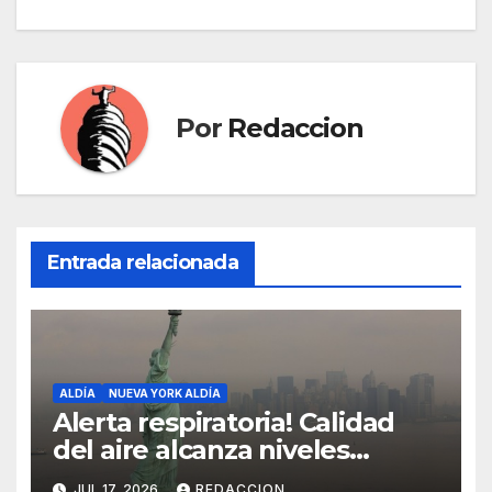
Por
Redaccion
Entrada relacionada
ALDÍA
NUEVA YORK ALDÍA
Alerta respiratoria! Calidad
del aire alcanza niveles
peligrosos en NYC
JUL 17, 2026
REDACCION