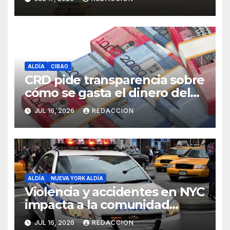
ALDÍA
CIBAO
CRD pide transparencia sobre
cómo se gasta el dinero del
Seguro Familiar de Salud
JUL 16, 2026
REDACCION
ALDÍA
NUEVA YORK ALDÍA
Violencia y accidentes en NYC
impacta a la comunidad
dominicana
JUL 16, 2026
REDACCION