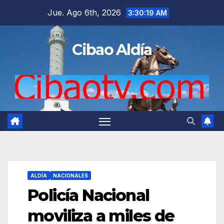
Saltar
Jue. Ago 6th, 2026
3:30:20 AM
al
contenido
Cibao Aldía
ALDÍA
NACIONALES
Policía Nacional
moviliza a miles de