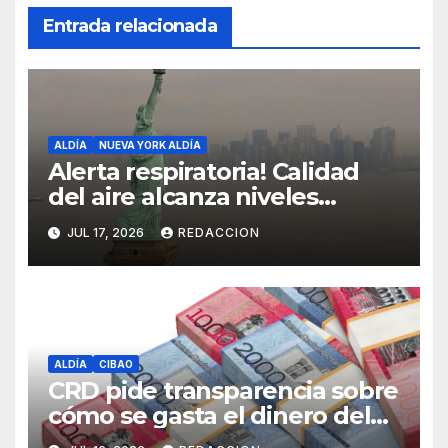
Entrada relacionada
ALDÍA
NUEVA YORK ALDÍA
Alerta respiratoria! Calidad
del aire alcanza niveles
peligrosos en NYC
JUL 17, 2026
REDACCION
ALDÍA
CIBAO
CRD pide transparencia sobre
cómo se gasta el dinero del
Seguro Familiar de Salud