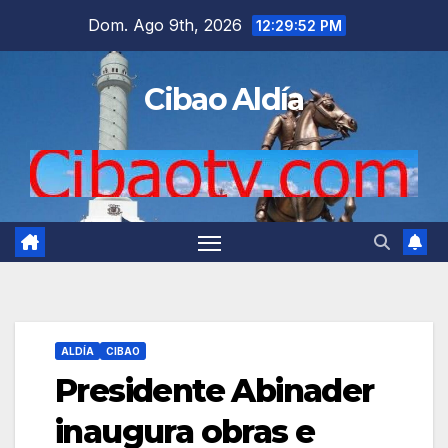
Saltar
Dom. Ago 9th, 2026
12:29:54 PM
al
contenido
Cibao Aldía
ALDÍA
CIBAO
Presidente Abinader
inaugura obras e