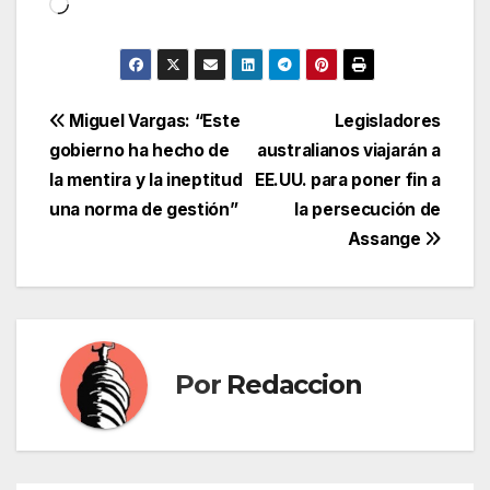
Cargando...
Navegación
Miguel Vargas: “Este
Legisladores
gobierno ha hecho de
australianos viajarán a
de
la mentira y la ineptitud
EE.UU. para poner fin a
entradas
una norma de gestión”
la persecución de
Assange
Por
Redaccion