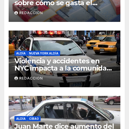
sobre cómo se gasta el
dinero del Seguro Familiar de
REDACCION
Salud
ALDÍA
NUEVA YORK ALDÍA
Violencia y accidentes en
NYC impacta a la comunidad
dominicana
REDACCION
ALDÍA
CIBAO
Juan Marte dice aumento del