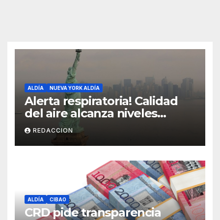
ALDÍA
NUEVA YORK ALDÍA
Alerta respiratoria! Calidad
del aire alcanza niveles
peligrosos en NYC
REDACCION
ALDÍA
CIBAO
CRD pide transparencia