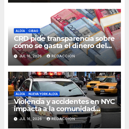
ALDÍA
CIBAO
CRD pide transparencia sobre
cómo se gasta el dinero del
Seguro Familiar de Salud
JUL 16, 2026
REDACCION
ALDÍA
NUEVA YORK ALDÍA
Violencia y accidentes en NYC
impacta a la comunidad
dominicana
JUL 16, 2026
REDACCION