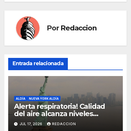
Por
Redaccion
Entrada relacionada
ALDÍA
NUEVA YORK ALDÍA
Alerta respiratoria! Calidad
del aire alcanza niveles
peligrosos en NYC
JUL 17, 2026
REDACCION