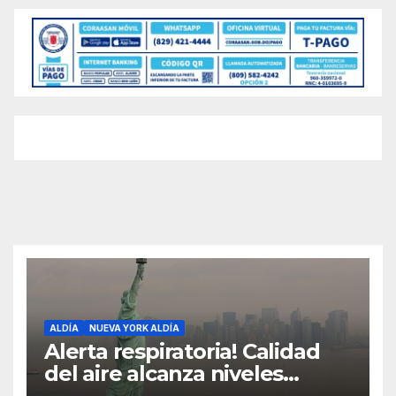
ALDÍA
NUEVA YORK ALDÍA
Alerta respiratoria! Calidad
del aire alcanza niveles
peligrosos en NYC