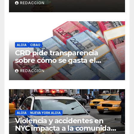
REDACCION
ALDÍA
CIBAO
CRD pide transparencia
sobre cómo se gasta el
dinero del Seguro Familiar de
REDACCION
Salud
ALDÍA
NUEVA YORK ALDÍA
Violencia y accidentes en
NYC impacta a la comunidad