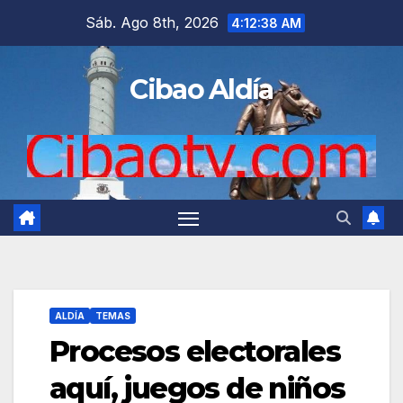
Saltar
Sáb. Ago 8th, 2026
4:12:39 AM
al
contenido
Cibao Aldía
ALDÍA
TEMAS
Procesos electorales
aquí, juegos de niños