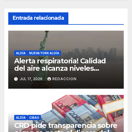
Entrada relacionada
ALDÍA
NUEVA YORK ALDÍA
Alerta respiratoria! Calidad
del aire alcanza niveles
peligrosos en NYC
JUL 17, 2026
REDACCION
ALDÍA
CIBAO
CRD pide transparencia sobre