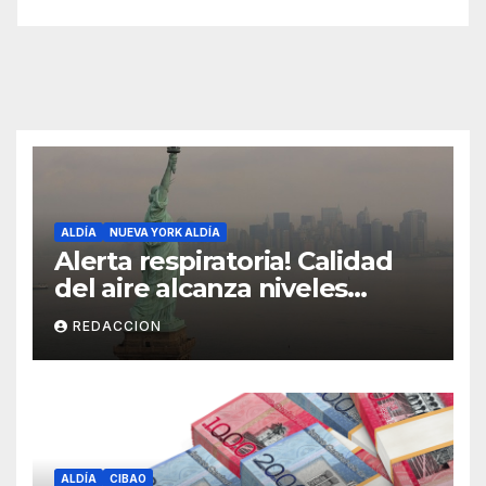
ALDÍA
NUEVA YORK ALDÍA
Alerta respiratoria! Calidad
del aire alcanza niveles
peligrosos en NYC
REDACCION
ALDÍA
CIBAO