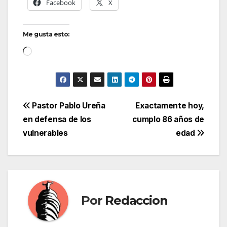
Facebook
X
Me gusta esto:
Cargando...
Navegación
Pastor Pablo Ureña
Exactamente hoy,
en defensa de los
cumplo 86 años de
de
vulnerables
edad
entradas
Por
Redaccion