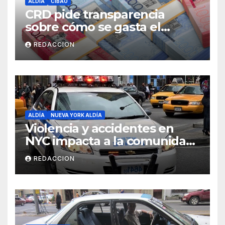
ALDÍA
CIBAO
CRD pide transparencia
sobre cómo se gasta el
dinero del Seguro Familiar de
REDACCION
Salud
ALDÍA
NUEVA YORK ALDÍA
Violencia y accidentes en
NYC impacta a la comunidad
dominicana
REDACCION