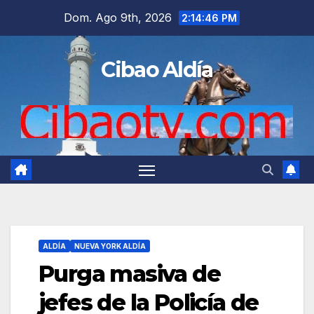
Saltar
Dom. Ago 9th, 2026
2:14:47 PM
al
contenido
Cibao Aldía
ALDÍA
NUEVA YORK ALDÍA
Purga masiva de
jefes de la Policía de