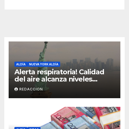
ALDÍA
NUEVA YORK ALDÍA
Alerta respiratoria! Calidad
del aire alcanza niveles
peligrosos en NYC
REDACCION