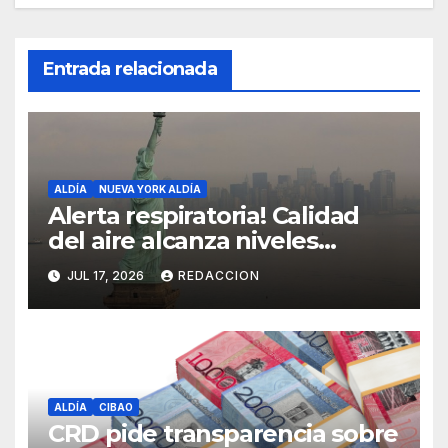
Entrada relacionada
ALDÍA
NUEVA YORK ALDÍA
Alerta respiratoria! Calidad
del aire alcanza niveles
peligrosos en NYC
JUL 17, 2026
REDACCION
ALDÍA
CIBAO
CRD pide transparencia sobre