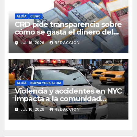
ALDÍA
CIBAO
CRD pide transparencia sobre
cómo se gasta el dinero del
Seguro Familiar de Salud
JUL 16, 2026
REDACCION
ALDÍA
NUEVA YORK ALDÍA
Violencia y accidentes en NYC
impacta a la comunidad
dominicana
JUL 16, 2026
REDACCION