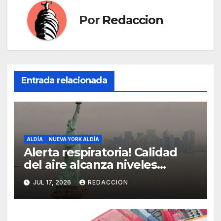
Por
Redaccion
Entrada relacionada
ALDÍA
NUEVA YORK ALDÍA
Alerta respiratoria! Calidad
del aire alcanza niveles
peligrosos en NYC
JUL 17, 2026
REDACCION