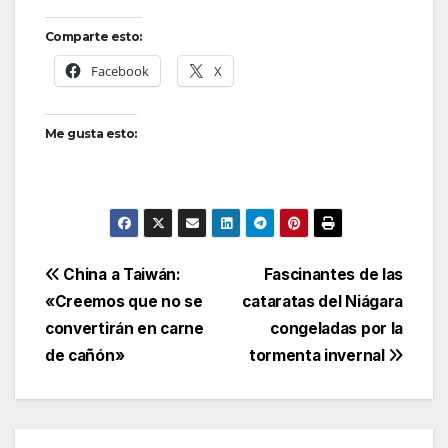
Comparte esto:
Facebook
X
Me gusta esto:
Navegación
China a Taiwán:
Fascinantes de las
«Creemos que no se
cataratas del Niágara
de
convertirán en carne
congeladas por la
entradas
de cañón»
tormenta invernal