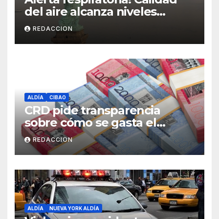
del aire alcanza niveles
peligrosos en NYC
REDACCION
ALDÍA
CIBAO
CRD pide transparencia
sobre cómo se gasta el
dinero del Seguro Familiar de
REDACCION
Salud
ALDÍA
NUEVA YORK ALDÍA