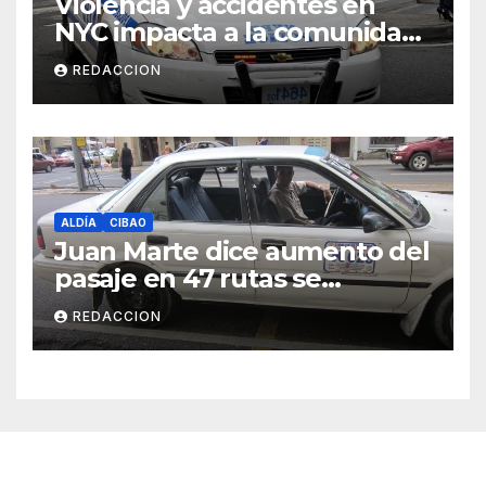
Violencia y accidentes en
NYC impacta a la comunidad
dominicana
REDACCION
ALDÍA
CIBAO
Juan Marte dice aumento del
pasaje en 47 rutas se
mantiene
REDACCION