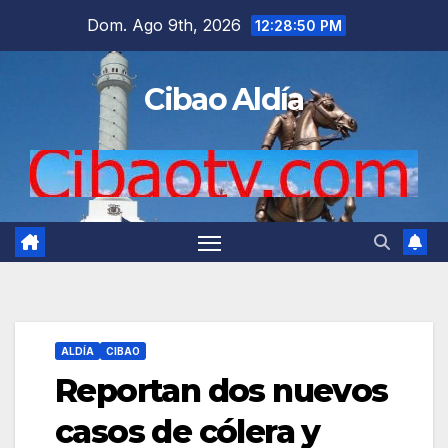
Saltar
Dom. Ago 9th, 2026
12:28:51 PM
al
contenido
Cibao Aldía
ALDÍA
CIBAO
Reportan dos nuevos
casos de cólera y