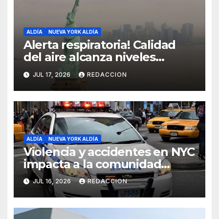
ALDÍA
NUEVA YORK ALDÍA
Alerta respiratoria! Calidad
del aire alcanza niveles
peligrosos en NYC
JUL 17, 2026
REDACCION
ALDÍA
NUEVA YORK ALDÍA
Violencia y accidentes en NYC
impacta a la comunidad
dominicana
JUL 16, 2026
REDACCION