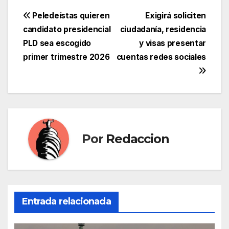
Navegación
Peledeístas quieren
Exigirá soliciten
candidato presidencial
ciudadanía, residencia
de
PLD sea escogido
y visas presentar
entradas
primer trimestre 2026
cuentas redes sociales
Por
Redaccion
Entrada relacionada