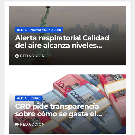
ALDÍA
NUEVA YORK ALDÍA
Alerta respiratoria! Calidad
del aire alcanza niveles
peligrosos en NYC
REDACCION
ALDÍA
CIBAO
CRD pide transparencia
sobre cómo se gasta el
dinero del Seguro Familiar de
REDACCION
Salud