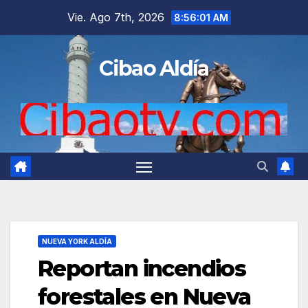
Saltar
Vie. Ago 7th, 2026
8:56:02 AM
al
contenido
Cibao Aldía
NUEVA YORK ALDÍA
Reportan incendios
forestales en Nueva