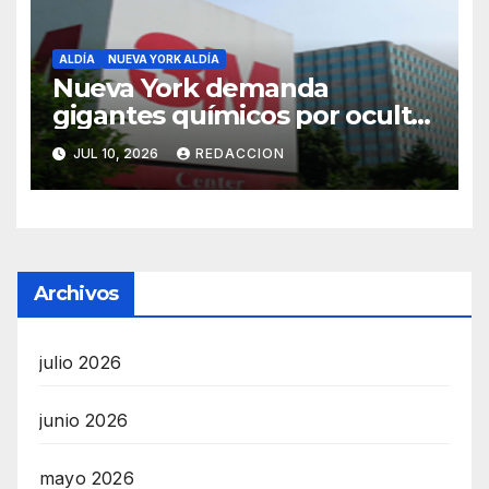
ALDÍA
NUEVA YORK ALDÍA
Nueva York demanda
gigantes químicos por ocultar
tóxicos en productos de
JUL 10, 2026
REDACCION
consumo
Archivos
julio 2026
junio 2026
mayo 2026