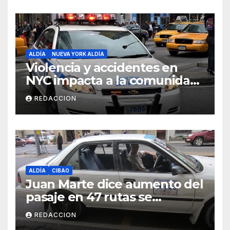
ALDÍA
NUEVA YORK ALDÍA
Violencia y accidentes en
NYC impacta a la comunidad
dominicana
REDACCION
ALDÍA
CIBAO
Juan Marte dice aumento del
pasaje en 47 rutas se
mantiene
REDACCION