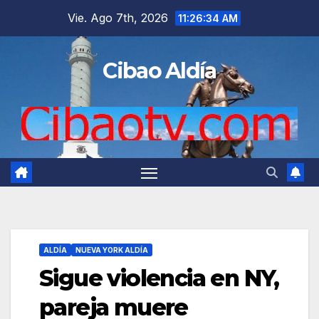
Saltar
Vie. Ago 7th, 2026
11:26:35 AM
al
contenido
Cibao Aldía
ALDÍA
NUEVA YORK ALDÍA
Sigue violencia en NY,
pareja muere