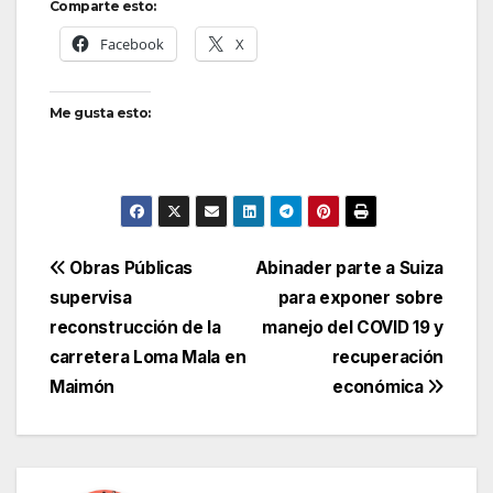
Comparte esto:
Facebook
X
Me gusta esto:
Navegación
Obras Públicas
Abinader parte a Suiza
supervisa
para exponer sobre
de
reconstrucción de la
manejo del COVID 19 y
entradas
carretera Loma Mala en
recuperación
Maimón
económica