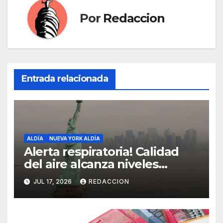
Por
Redaccion
Entrada relacionada
ALDÍA
NUEVA YORK ALDÍA
Alerta respiratoria! Calidad
del aire alcanza niveles
peligrosos en NYC
JUL 17, 2026
REDACCION