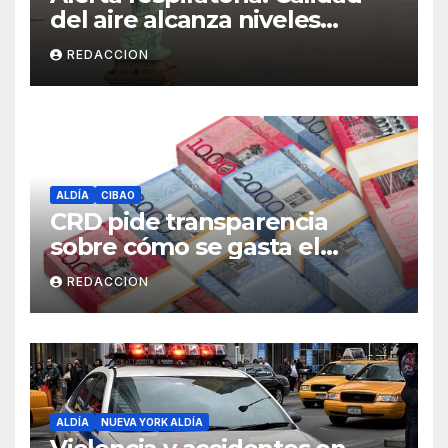
del aire alcanza niveles
peligrosos en NYC
REDACCION
ALDÍA
CIBAO
CRD pide transparencia
sobre cómo se gasta el
dinero del Seguro Familiar de
REDACCION
Salud
ALDÍA
NUEVA YORK ALDÍA