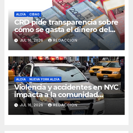
ALDÍA
CIBAO
CRD pide transparencia sobre
cómo se gasta el dinero del
Seguro Familiar de Salud
JUL 16, 2026
REDACCION
ALDÍA
NUEVA YORK ALDÍA
Violencia y accidentes en NYC
impacta a la comunidad
dominicana
JUL 16, 2026
REDACCION