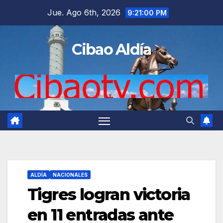
Saltar
Jue. Ago 6th, 2026
9:21:01 PM
al
contenido
Cibao Aldía
ALDÍA
NACIONALES
Tigres logran victoria
en 11 entradas ante