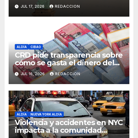
peligrosos en NYC
JUL 17, 2026
REDACCION
ALDÍA
CIBAO
CRD pide transparencia sobre
cómo se gasta el dinero del
Seguro Familiar de Salud
JUL 16, 2026
REDACCION
ALDÍA
NUEVA YORK ALDÍA
Violencia y accidentes en NYC
impacta a la comunidad
dominicana