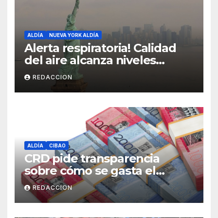
ALDÍA
NUEVA YORK ALDÍA
Alerta respiratoria! Calidad
del aire alcanza niveles
peligrosos en NYC
REDACCION
ALDÍA
CIBAO
CRD pide transparencia
sobre cómo se gasta el
dinero del Seguro Familiar de
REDACCION
Salud