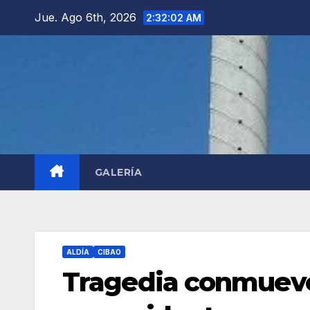
Saltar
Jue. Ago 6th, 2026
2:32:03 AM
al
contenido
GALERÍA
ALDÍA
CIBAO
Tragedia conmueve 