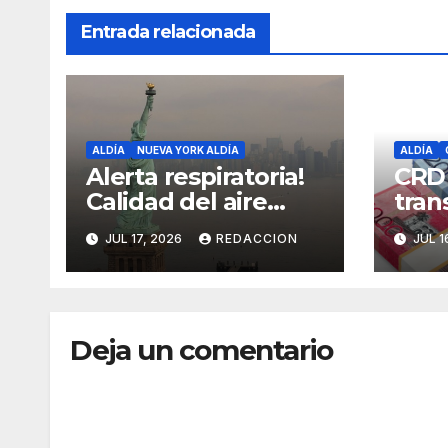
Entrada relacionada
ALDÍA
NUEVA YORK ALDÍA
ALDÍA
Alerta respiratoria!
CRD
Calidad del aire
tran
alcanza niveles
cómo
JUL 17, 2026
REDACCION
JUL 1
peligrosos en NYC
dine
Fami
Deja un comentario