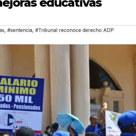
ejoras educativas
as
,
#sentencia
,
#Tribunal reconoce derecho ADP