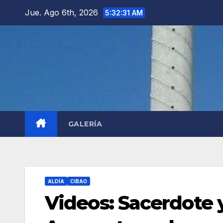
Saltar
Jue. Ago 6th, 2026
5:32:32 AM
al
contenido
GALERÍA
ALDÍA
CIBAO
Videos: Sacerdote 