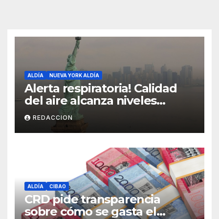
ALDÍA
NUEVA YORK ALDÍA
Alerta respiratoria! Calidad
del aire alcanza niveles
peligrosos en NYC
REDACCION
ALDÍA
CIBAO
CRD pide transparencia
sobre cómo se gasta el