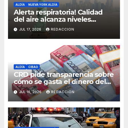
ALDÍA
NUEVA YORK ALDÍA
Alerta respiratoria! Calidad
del aire alcanza niveles
peligrosos en NYC
JUL 17, 2026
REDACCION
ALDÍA
CIBAO
CRD pide transparencia sobre
cómo se gasta el dinero del
Seguro Familiar de Salud
JUL 16, 2026
REDACCION