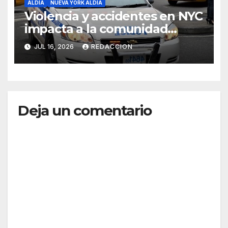
ALDÍA
NUEVA YORK ALDÍA
Violencia y accidentes en NYC
impacta a la comunidad
dominicana
JUL 16, 2026
REDACCION
Deja un comentario