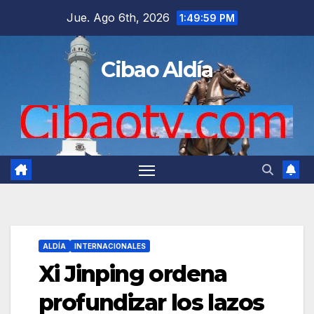
Saltar
Jue. Ago 6th, 2026
1:50:00 PM
al
contenido
Cibao Aldía
ALDÍA
INTERNACIONALES
Xi Jinping ordena
profundizar los lazos