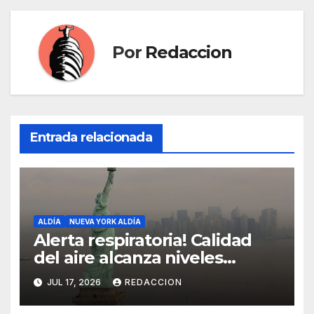
Por
Redaccion
Entrada relacionada
ALDÍA
NUEVA YORK ALDÍA
Alerta respiratoria! Calidad
del aire alcanza niveles
peligrosos en NYC
JUL 17, 2026
REDACCION