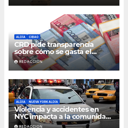
ALDÍA
CIBAO
CRD pide transparencia
sobre cómo se gasta el
dinero del Seguro Familiar de
REDACCION
Salud
ALDÍA
NUEVA YORK ALDÍA
Violencia y accidentes en
NYC impacta a la comunidad
dominicana
REDACCION