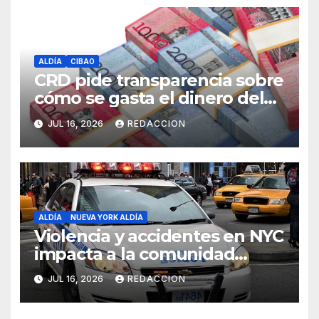
ALDÍA
CIBAO
CRD pide transparencia sobre
cómo se gasta el dinero del
Seguro Familiar de Salud
JUL 16, 2026
REDACCION
ALDÍA
NUEVA YORK ALDÍA
Violencia y accidentes en NYC
impacta a la comunidad
dominicana
JUL 16, 2026
REDACCION