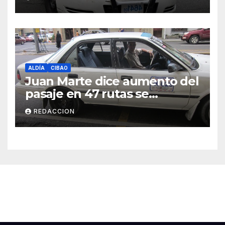
ALDÍA
CIBAO
Juan Marte dice aumento del
pasaje en 47 rutas se
mantiene
REDACCION
Cibao Aldía