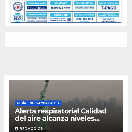
ALDÍA
NUEVA YORK ALDÍA
Alerta respiratoria! Calidad
del aire alcanza niveles
peligrosos en NYC
REDACCION