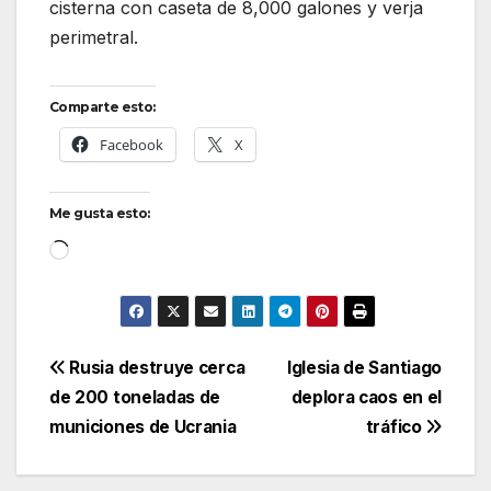
cisterna con caseta de 8,000 galones y verja
perimetral.
Comparte esto:
Facebook
X
Me gusta esto:
Cargando...
Navegación
Rusia destruye cerca
Iglesia de Santiago
de 200 toneladas de
deplora caos en el
de
municiones de Ucrania
tráfico
entradas