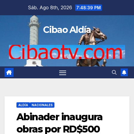
Saltar
Sáb. Ago 8th, 2026
7:48:40 PM
al
contenido
Cibao Aldía
ALDÍA
NACIONALES
Abinader inaugura
obras por RD$500