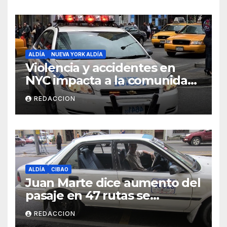
ALDÍA
NUEVA YORK ALDÍA
Violencia y accidentes en
NYC impacta a la comunidad
dominicana
REDACCION
ALDÍA
CIBAO
Juan Marte dice aumento del
pasaje en 47 rutas se
mantiene
REDACCION