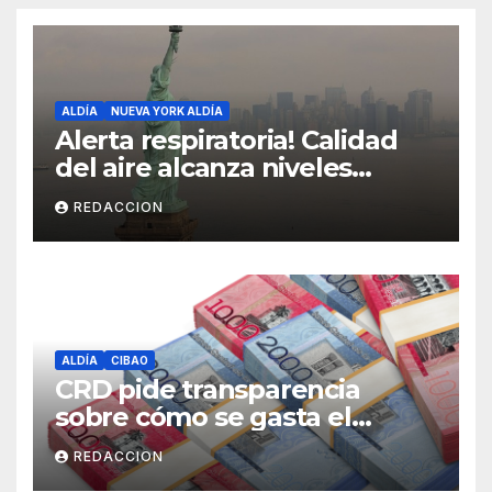
ALDÍA
NUEVA YORK ALDÍA
Alerta respiratoria! Calidad
del aire alcanza niveles
peligrosos en NYC
REDACCION
ALDÍA
CIBAO
CRD pide transparencia
sobre cómo se gasta el
dinero del Seguro Familiar de
REDACCION
Salud