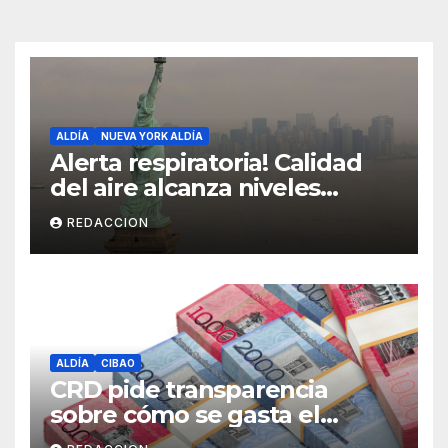
ALDÍA
NUEVA YORK ALDÍA
Alerta respiratoria! Calidad
del aire alcanza niveles
peligrosos en NYC
REDACCION
ALDÍA
CIBAO
CRD pide transparencia
sobre cómo se gasta el
dinero del Seguro Familiar de