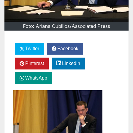
Foto: Ariana Cubillos/Associated Press
Twitter
Facebook
Pinterest
LinkedIn
WhatsApp