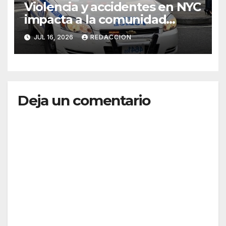
Violencia y accidentes en NYC
impacta a la comunidad
dominicana
JUL 16, 2026
REDACCION
Deja un comentario