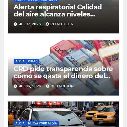
Alerta respiratoria! Calidad
del aire alcanza niveles
peligrosos en NYC
JUL 17, 2026
REDACCION
ALDÍA
CIBAO
CRD pide transparencia sobre
cómo se gasta el dinero del
Seguro Familiar de Salud
JUL 16, 2026
REDACCION
ALDÍA
NUEVA YORK ALDÍA