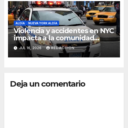
ALDÍA
NUEVA YORK ALDÍA
Violencia y accidentes en NYC
impacta a la comunidad
dominicana
JUL 16, 2026
REDACCION
Deja un comentario