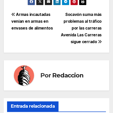
Navegación
Armas incautadas
Socavón suma más
venían en armas en
problemas al tráfico
de
envases de alimentos
por las carreras
entradas
Avenida Las Carreras
sigue cerrado
Por
Redaccion
Entrada relacionada