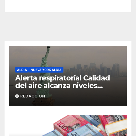
ALDÍA
NUEVA YORK ALDÍA
Alerta respiratoria! Calidad
del aire alcanza niveles
peligrosos en NYC
REDACCION