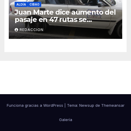
ALDÍA
CIBAO
Juan Marte dice aumento del
pasaje en 47 rutas se
mantiene
REDACCION
Cibao Aldía
Funciona gracias a WordPress
|
Tema: Newsup de
Themeansar
Galería