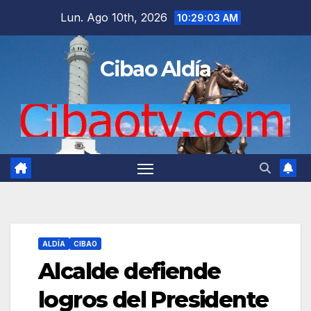
Saltar
Lun. Ago 10th, 2026
10:29:04 AM
al
contenido
Cibao Aldía
ALDÍA
CIBAO
Alcalde defiende
logros del Presidente