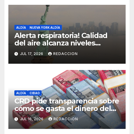
ALDÍA
NUEVA YORK ALDÍA
Alerta respiratoria! Calidad
del aire alcanza niveles
peligrosos en NYC
JUL 17, 2026
REDACCION
ALDÍA
CIBAO
CRD pide transparencia sobre
cómo se gasta el dinero del
Seguro Familiar de Salud
JUL 16, 2026
REDACCION