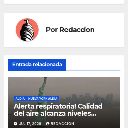
Por
Redaccion
Entrada relacionada
ALDÍA
NUEVA YORK ALDÍA
Alerta respiratoria! Calidad
del aire alcanza niveles
peligrosos en NYC
JUL 17, 2026
REDACCION