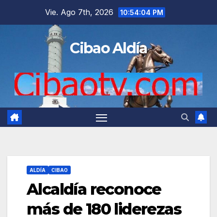
Saltar
Vie. Ago 7th, 2026
10:54:05 PM
al
contenido
Cibao Aldía
ALDÍA
CIBAO
Alcaldía reconoce
más de 180 liderezas