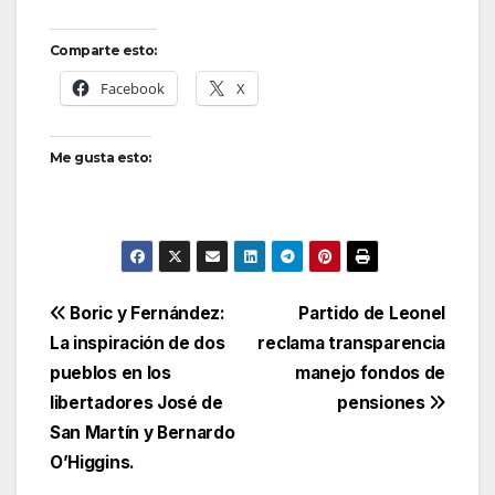
Comparte esto:
Facebook
X
Me gusta esto:
Navegación
Boric y Fernández:
Partido de Leonel
La inspiración de dos
reclama transparencia
de
pueblos en los
manejo fondos de
entradas
libertadores José de
pensiones
San Martín y Bernardo
O’Higgins.