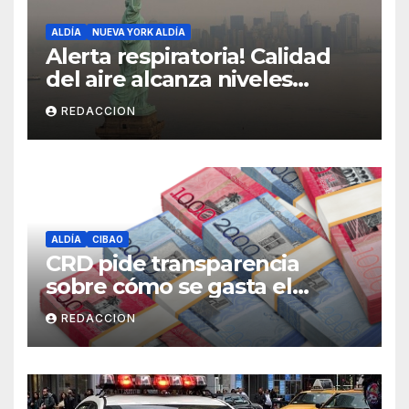
ALDÍA
NUEVA YORK ALDÍA
Alerta respiratoria! Calidad
del aire alcanza niveles
peligrosos en NYC
REDACCION
ALDÍA
CIBAO
CRD pide transparencia
sobre cómo se gasta el
dinero del Seguro Familiar de
REDACCION
Salud