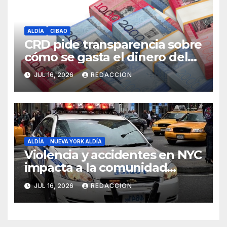
ALDÍA
CIBAO
CRD pide transparencia sobre
cómo se gasta el dinero del
Seguro Familiar de Salud
JUL 16, 2026
REDACCION
ALDÍA
NUEVA YORK ALDÍA
Violencia y accidentes en NYC
impacta a la comunidad
dominicana
JUL 16, 2026
REDACCION