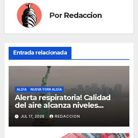
Por
Redaccion
Entrada relacionada
ALDÍA
NUEVA YORK ALDÍA
Alerta respiratoria! Calidad
del aire alcanza niveles
peligrosos en NYC
JUL 17, 2026
REDACCION