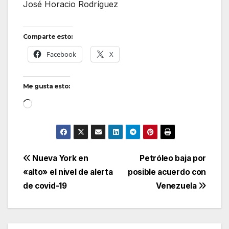
José Horacio Rodríguez
Comparte esto:
Facebook
X
Me gusta esto:
Cargando...
Navegación
Nueva York en
Petróleo baja por
«alto» el nivel de alerta
posible acuerdo con
de
de covid-19
Venezuela
entradas