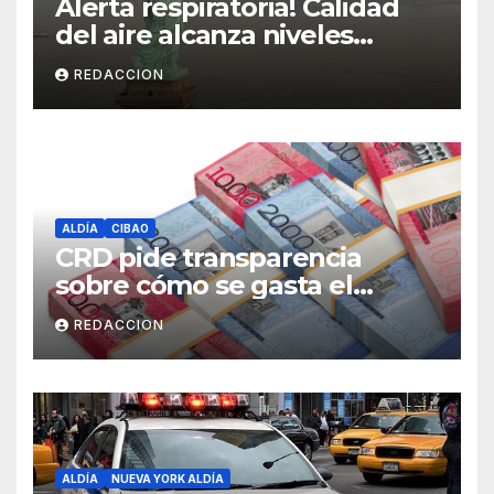
Alerta respiratoria! Calidad
del aire alcanza niveles
peligrosos en NYC
REDACCION
ALDÍA
CIBAO
CRD pide transparencia
sobre cómo se gasta el
dinero del Seguro Familiar de
REDACCION
Salud
ALDÍA
NUEVA YORK ALDÍA