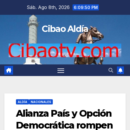
Saltar
Sáb. Ago 8th, 2026
6:09:51 PM
al
contenido
Cibao Aldía
ALDÍA
NACIONALES
Alianza País y Opción
Democrática rompen