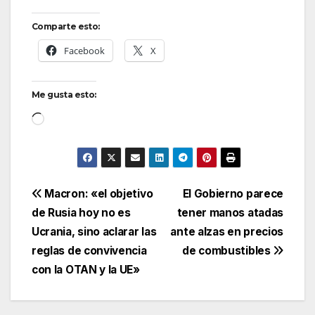
Comparte esto:
Facebook
X
Me gusta esto:
Cargando...
Navegación
Macron: «el objetivo
El Gobierno parece
de Rusia hoy no es
tener manos atadas
de
Ucrania, sino aclarar las
ante alzas en precios
entradas
reglas de convivencia
de combustibles
con la OTAN y la UE»