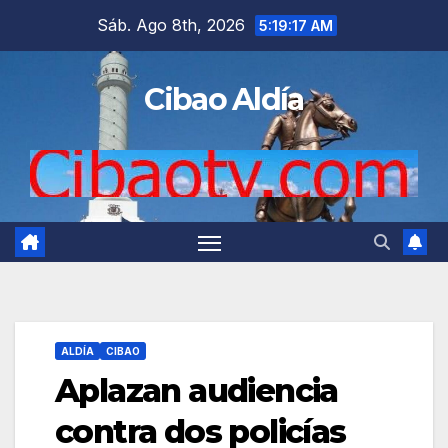
Saltar
Sáb. Ago 8th, 2026
5:19:18 AM
al
contenido
Cibao Aldía
ALDÍA
CIBAO
Aplazan audiencia
contra dos policías