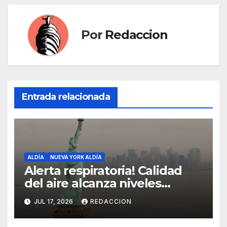
Por
Redaccion
Entrada relacionada
ALDÍA
NUEVA YORK ALDÍA
Alerta respiratoria! Calidad
del aire alcanza niveles
peligrosos en NYC
JUL 17, 2026
REDACCION