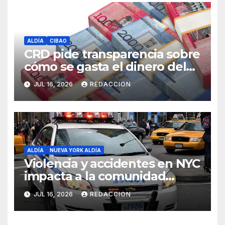
ALDÍA
CIBAO
CRD pide transparencia sobre
cómo se gasta el dinero del
Seguro Familiar de Salud
JUL 16, 2026
REDACCION
ALDÍA
NUEVA YORK ALDÍA
Violencia y accidentes en NYC
impacta a la comunidad
dominicana
JUL 16, 2026
REDACCION