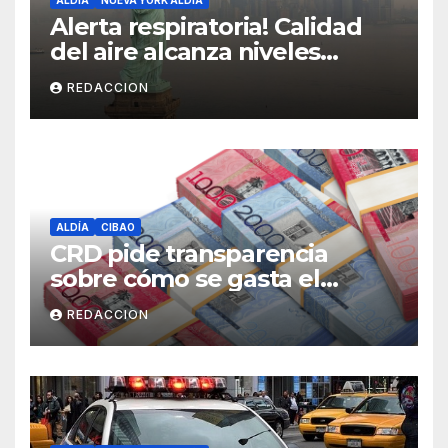
ALDÍA
NUEVA YORK ALDÍA
Alerta respiratoria! Calidad
del aire alcanza niveles
peligrosos en NYC
REDACCION
ALDÍA
CIBAO
CRD pide transparencia
sobre cómo se gasta el
dinero del Seguro Familiar de
REDACCION
Salud