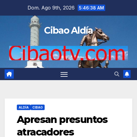
Saltar
Dom. Ago 9th, 2026
5:46:39 AM
al
contenido
Cibao Aldía
ALDÍA
CIBAO
Apresan presuntos
atracadores