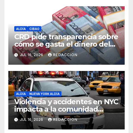
ALDÍA
CIBAO
CRD pide transparencia sobre
cómo se gasta el dinero del
Seguro Familiar de Salud
JUL 16, 2026
REDACCION
ALDÍA
NUEVA YORK ALDÍA
Violencia y accidentes en NYC
impacta a la comunidad
dominicana
JUL 16, 2026
REDACCION