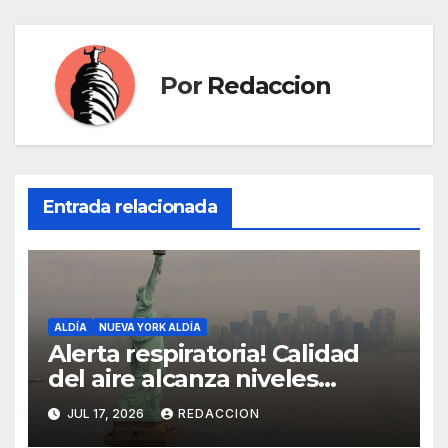
Por
Redaccion
Entrada relacionada
ALDÍA
NUEVA YORK ALDÍA
Alerta respiratoria! Calidad
del aire alcanza niveles
peligrosos en NYC
JUL 17, 2026
REDACCION