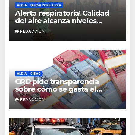
ALDÍA
NUEVA YORK ALDÍA
Alerta respiratoria! Calidad
del aire alcanza niveles
peligrosos en NYC
REDACCION
ALDÍA
CIBAO
CRD pide transparencia
sobre cómo se gasta el
dinero del Seguro Familiar de
REDACCION
Salud