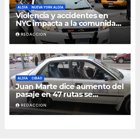
ALDÍA
NUEVA YORK ALDÍA
Violencia y accidentes en
NYC impacta a la comunidad
dominicana
REDACCION
ALDÍA
CIBAO
Juan Marte dice aumento del
pasaje en 47 rutas se
mantiene
REDACCION