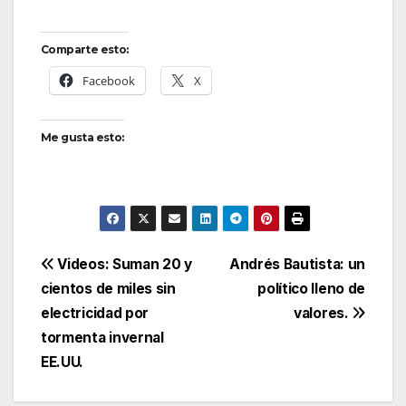
Comparte esto:
Facebook
X
Me gusta esto:
Navegación
Videos: Suman 20 y
Andrés Bautista: un
cientos de miles sin
político lleno de
de
electricidad por
valores.
entradas
tormenta invernal
EE.UU.