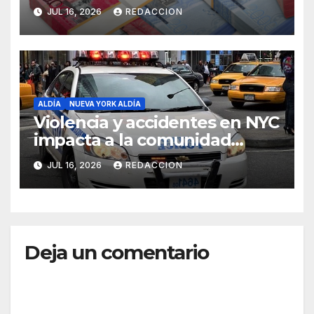
Seguro Familiar de Salud
JUL 16, 2026
REDACCION
ALDÍA
NUEVA YORK ALDÍA
Violencia y accidentes en NYC
impacta a la comunidad
dominicana
JUL 16, 2026
REDACCION
Deja un comentario