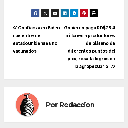
Navegación
Confianza en Biden
Gobierno paga RD$73.4
cae entre de
millones a productores
de
estadounidenses no
de plátano de
entradas
vacunados
diferentes puntos del
país; resalta logros en
la agropecuaria
Por
Redaccion