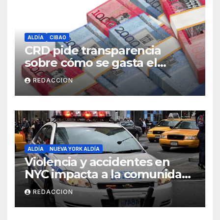
ALDÍA
CIBAO
CRD pide transparencia
sobre cómo se gasta el
dinero del Seguro Familiar de
REDACCION
Salud
ALDÍA
NUEVA YORK ALDÍA
Violencia y accidentes en
NYC impacta a la comunidad
dominicana
REDACCION