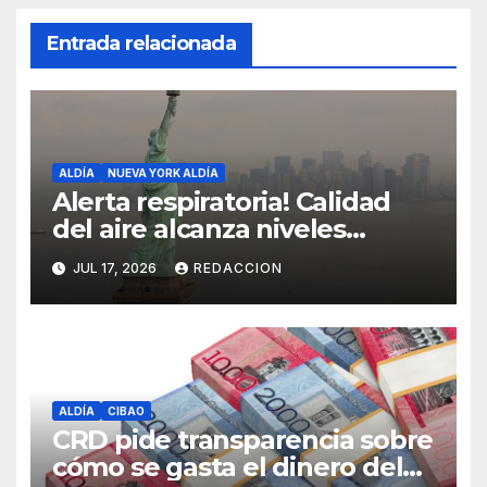
Entrada relacionada
ALDÍA
NUEVA YORK ALDÍA
Alerta respiratoria! Calidad
del aire alcanza niveles
peligrosos en NYC
JUL 17, 2026
REDACCION
ALDÍA
CIBAO
CRD pide transparencia sobre
cómo se gasta el dinero del