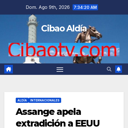
Saltar
Dom. Ago 9th, 2026
7:34:21 AM
al
contenido
Cibao Aldía
ALDÍA
INTERNACIONALES
Assange apela
extradición a EEUU