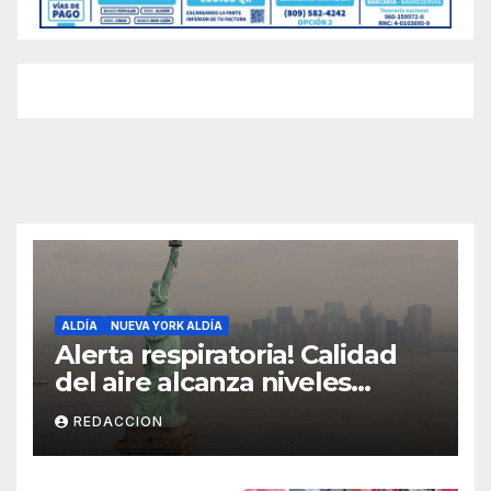
ALDÍA
NUEVA YORK ALDÍA
Alerta respiratoria! Calidad
del aire alcanza niveles
peligrosos en NYC
REDACCION