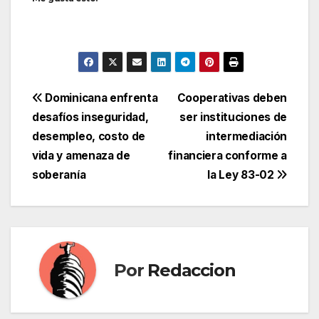
Navegación
Dominicana enfrenta
Cooperativas deben
desafíos inseguridad,
ser instituciones de
de
desempleo, costo de
intermediación
entradas
vida y amenaza de
financiera conforme a
soberanía
la Ley 83-02
Por
Redaccion