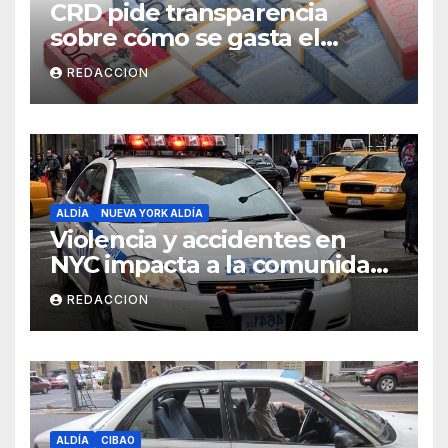
CRD pide transparencia
sobre cómo se gasta el
dinero del Seguro Familiar de
REDACCION
Salud
ALDÍA
NUEVA YORK ALDÍA
Violencia y accidentes en
NYC impacta a la comunidad
dominicana
REDACCION
ALDÍA
CIBAO