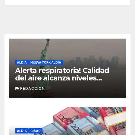
ALDÍA
NUEVA YORK ALDÍA
Alerta respiratoria! Calidad
del aire alcanza niveles
peligrosos en NYC
REDACCION
ALDÍA
CIBAO