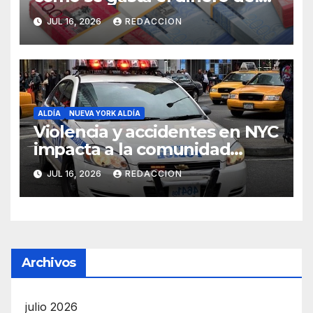
Seguro Familiar de Salud
JUL 16, 2026
REDACCION
ALDÍA
NUEVA YORK ALDÍA
Violencia y accidentes en NYC
impacta a la comunidad
dominicana
JUL 16, 2026
REDACCION
Archivos
julio 2026