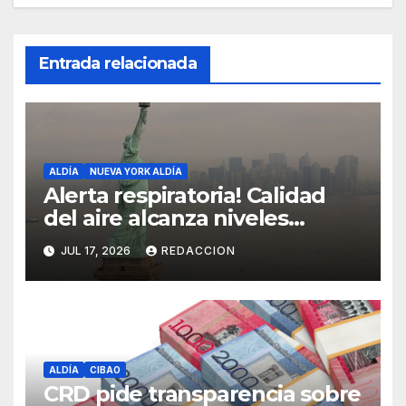
Entrada relacionada
ALDÍA
NUEVA YORK ALDÍA
Alerta respiratoria! Calidad
del aire alcanza niveles
peligrosos en NYC
JUL 17, 2026
REDACCION
ALDÍA
CIBAO
CRD pide transparencia sobre