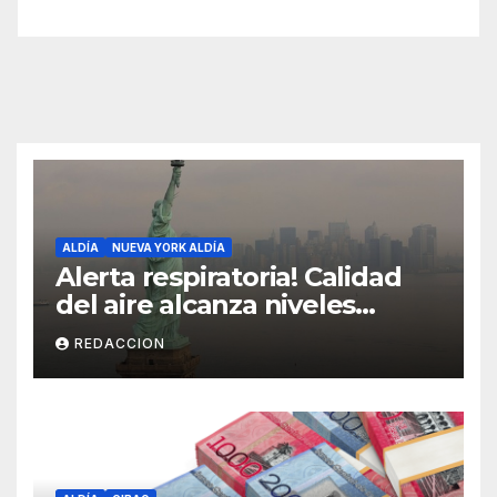
ALDÍA
NUEVA YORK ALDÍA
Alerta respiratoria! Calidad
del aire alcanza niveles
peligrosos en NYC
REDACCION