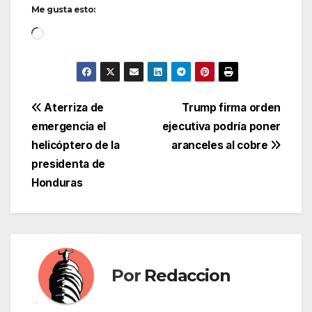
Me gusta esto:
Cargando...
Navegación
Aterriza de
Trump firma orden
emergencia el
ejecutiva podría poner
de
helicóptero de la
aranceles al cobre
entradas
presidenta de
Honduras
Por
Redaccion