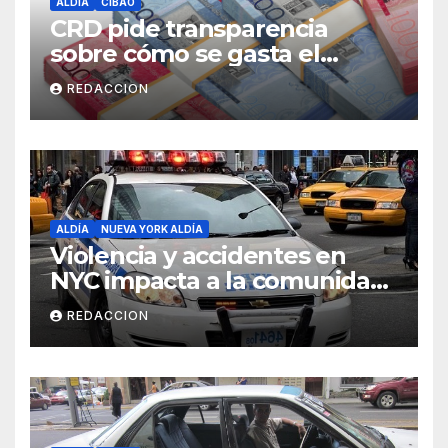
ALDÍA
CIBAO
CRD pide transparencia
sobre cómo se gasta el
dinero del Seguro Familiar de
REDACCION
Salud
ALDÍA
NUEVA YORK ALDÍA
Violencia y accidentes en
NYC impacta a la comunidad
dominicana
REDACCION