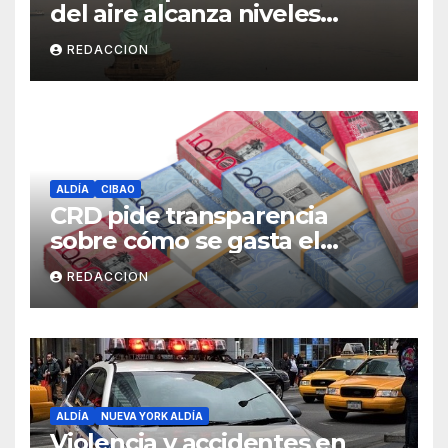
del aire alcanza niveles
peligrosos en NYC
REDACCION
ALDÍA
CIBAO
CRD pide transparencia
sobre cómo se gasta el
dinero del Seguro Familiar de
REDACCION
Salud
ALDÍA
NUEVA YORK ALDÍA
Violencia y accidentes en