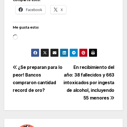
Facebook
X
Me gusta esto:
Cargando...
Navegación
¿Se preparan para lo
En recibimiento del
peor! Bancos
año: 38 fallecidos y 663
de
compraron cantidad
intoxicados por ingesta
entradas
record de oro?
de alcohol, incluyendo
55 menores