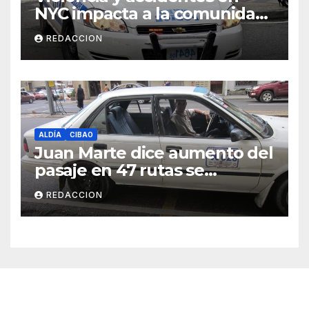
NYC impacta a la comunidad
dominicana
REDACCION
ALDÍA
CIBAO
Juan Marte dice aumento del
pasaje en 47 rutas se
mantiene
REDACCION