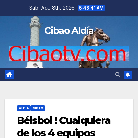
Saltar
Sáb. Ago 8th, 2026
6:46:42 AM
al
contenido
Cibao Aldía
ALDÍA
CIBAO
Béisbol ! Cualquiera
de los 4 equipos