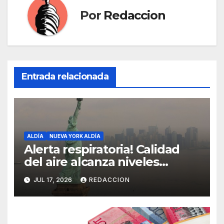
Por
Redaccion
Entrada relacionada
ALDÍA
NUEVA YORK ALDÍA
Alerta respiratoria! Calidad
del aire alcanza niveles
peligrosos en NYC
JUL 17, 2026
REDACCION