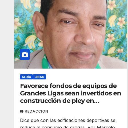
ALDÍA
CIBAO
Favorece fondos de equipos de
Grandes Ligas sean invertidos en
construcción de pley en
Santiago Rodríguez.
REDACCION
Dice que con las edificaciones deportivas se
reduce el consumo de drogas. Por Marcelo