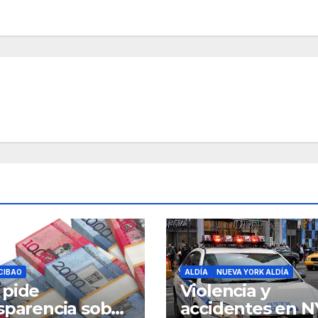
CIBAO
ALDÍA
NUEVA YORK ALDÍA
 pide
Violencia y
sparencia sobre
accidentes en N