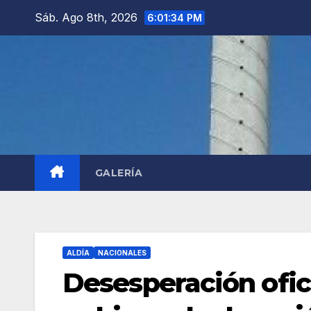
Saltar
Sáb. Ago 8th, 2026
6:01:35 PM
al
contenido
GALERÍA
ALDÍA
NACIONALES
Desesperación ofici