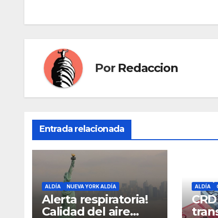
de
entradas
Por
Redaccion
Entrada relacionada
ALDÍA
NUEVA YORK ALDÍA
ALDÍA
Alerta respiratoria!
CRD
Calidad del aire
tran