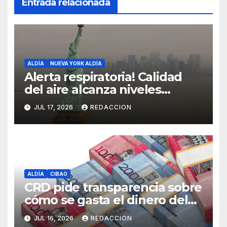
Entrada relacionada
ALDÍA
NUEVA YORK ALDÍA
Alerta respiratoria! Calidad
del aire alcanza niveles
peligrosos en NYC
JUL 17, 2026
REDACCION
ALDÍA
CIBAO
CRD pide transparencia sobre
cómo se gasta el dinero del
Seguro Familiar de Salud
JUL 16, 2026
REDACCION