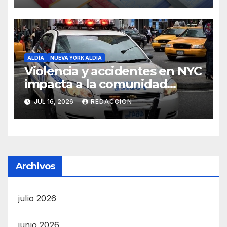
ALDÍA
NUEVA YORK ALDÍA
Violencia y accidentes en NYC
impacta a la comunidad
dominicana
JUL 16, 2026
REDACCION
Archivos
julio 2026
junio 2026