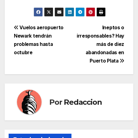
Navegación
Vuelos aeropuerto
Ineptos o
Newark tendrán
irresponsables? Hay
de
problemas hasta
más de diez
entradas
octubre
abandonadas en
Puerto Plata
Por
Redaccion