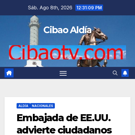
Saltar
Sáb. Ago 8th, 2026
12:31:10 PM
al
contenido
Cibao Aldía
ALDÍA
NACIONALES
Embajada de EE.UU.
advierte ciudadanos