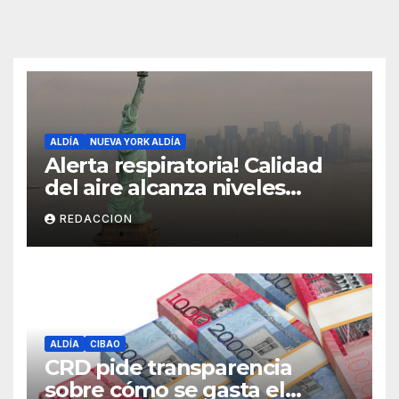
ALDÍA
NUEVA YORK ALDÍA
Alerta respiratoria! Calidad
del aire alcanza niveles
peligrosos en NYC
REDACCION
ALDÍA
CIBAO
CRD pide transparencia
sobre cómo se gasta el