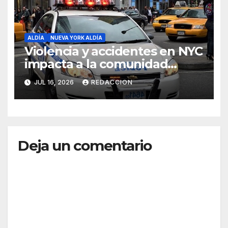
ALDÍA
NUEVA YORK ALDÍA
Violencia y accidentes en NYC
impacta a la comunidad
dominicana
JUL 16, 2026
REDACCION
Deja un comentario