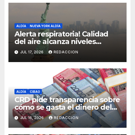
ALDÍA
NUEVA YORK ALDÍA
Alerta respiratoria! Calidad
del aire alcanza niveles
peligrosos en NYC
JUL 17, 2026
REDACCION
ALDÍA
CIBAO
CRD pide transparencia sobre
cómo se gasta el dinero del
Seguro Familiar de Salud
JUL 16, 2026
REDACCION