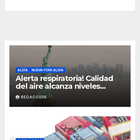
ALDÍA
NUEVA YORK ALDÍA
Alerta respiratoria! Calidad
del aire alcanza niveles
peligrosos en NYC
REDACCION