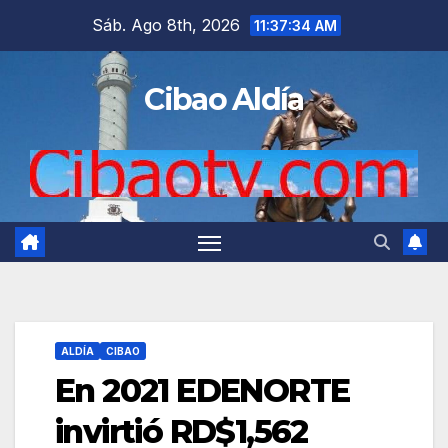
Saltar
Sáb. Ago 8th, 2026
11:37:36 AM
al
contenido
Cibao Aldía
ALDÍA
CIBAO
En 2021 EDENORTE
invirtió RD$1,562