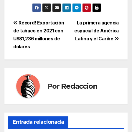
Navegación
Récord! Exportación
La primera agencia
de tabaco en 2021 con
espacial de América
de
US$1,236 millones de
Latina y el Caribe
entradas
dólares
Por
Redaccion
Entrada relacionada