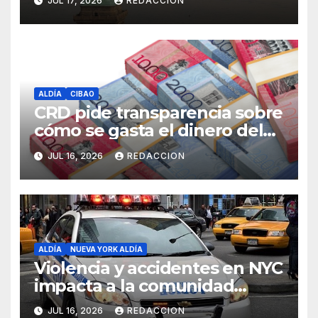
JUL 17, 2026
REDACCION
ALDÍA
CIBAO
CRD pide transparencia sobre
cómo se gasta el dinero del
Seguro Familiar de Salud
JUL 16, 2026
REDACCION
ALDÍA
NUEVA YORK ALDÍA
Violencia y accidentes en NYC
impacta a la comunidad
dominicana
JUL 16, 2026
REDACCION