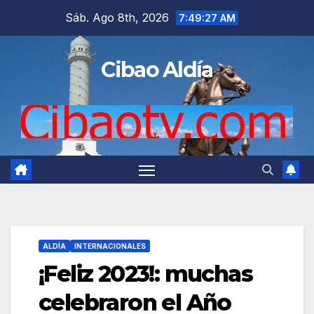
Saltar
Sáb. Ago 8th, 2026
7:49:28 AM
al
contenido
Cibao Aldía
ALDÍA
INTERNACIONALES
¡Feliz 2023!: muchas
celebraron el Año