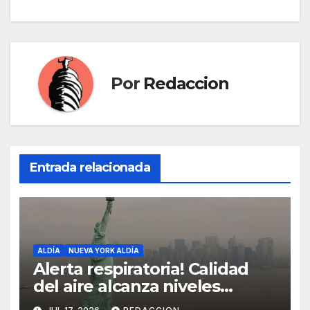
Por
Redaccion
Entrada relacionada
ALDÍA
NUEVA YORK ALDÍA
Alerta respiratoria! Calidad
del aire alcanza niveles
peligrosos en NYC