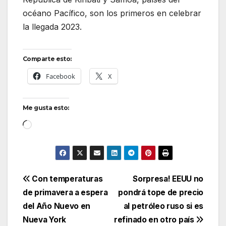
océano Pacífico, son los primeros en celebrar
la llegada 2023.
Comparte esto:
Facebook
X
Me gusta esto:
Cargando...
Navegación
Con temperaturas
Sorpresa! EEUU no
de primavera a espera
pondrá tope de precio
de
del Año Nuevo en
al petróleo ruso si es
entradas
Nueva York
refinado en otro país