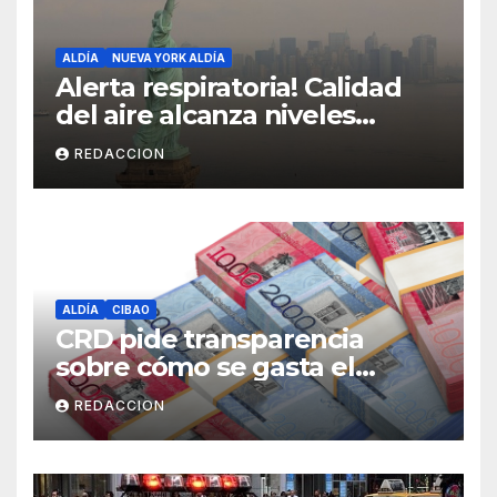
ALDÍA
NUEVA YORK ALDÍA
Alerta respiratoria! Calidad
del aire alcanza niveles
peligrosos en NYC
REDACCION
ALDÍA
CIBAO
CRD pide transparencia
sobre cómo se gasta el
dinero del Seguro Familiar de
REDACCION
Salud