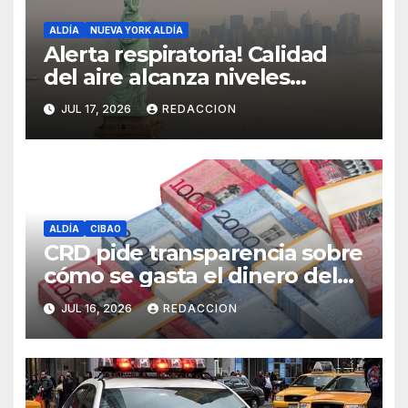
ALDÍA
NUEVA YORK ALDÍA
Alerta respiratoria! Calidad
del aire alcanza niveles
peligrosos en NYC
JUL 17, 2026
REDACCION
ALDÍA
CIBAO
CRD pide transparencia sobre
cómo se gasta el dinero del
Seguro Familiar de Salud
JUL 16, 2026
REDACCION