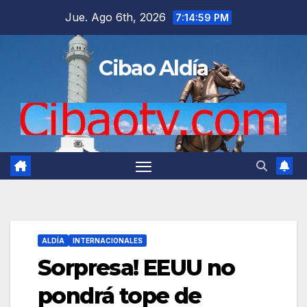
Saltar
Jue. Ago 6th, 2026
7:15:00 PM
al
contenido
Cibao Aldía
ALDÍA
INTERNACIONALES
Sorpresa! EEUU no
pondrá tope de