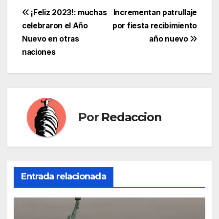
Navegación
¡Feliz 2023!: muchas
Incrementan patrullaje
celebraron el Año
por fiesta recibimiento
de
Nuevo en otras
año nuevo
entradas
naciones
Por
Redaccion
Entrada relacionada