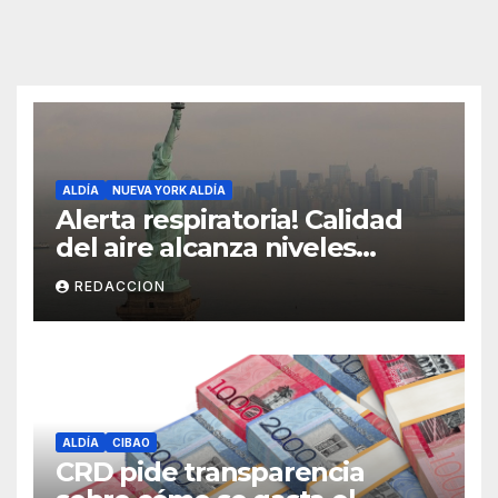
ALDÍA
NUEVA YORK ALDÍA
Alerta respiratoria! Calidad
del aire alcanza niveles
peligrosos en NYC
REDACCION
ALDÍA
CIBAO
CRD pide transparencia