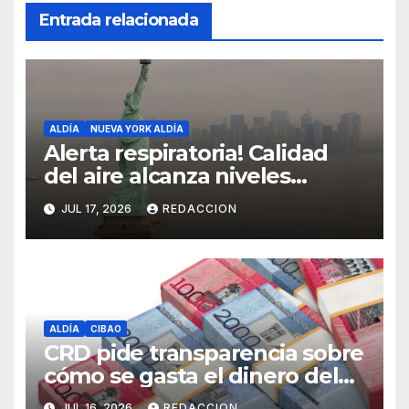
Entrada relacionada
ALDÍA
NUEVA YORK ALDÍA
Alerta respiratoria! Calidad
del aire alcanza niveles
peligrosos en NYC
JUL 17, 2026
REDACCION
ALDÍA
CIBAO
CRD pide transparencia sobre
cómo se gasta el dinero del
Seguro Familiar de Salud
JUL 16, 2026
REDACCION