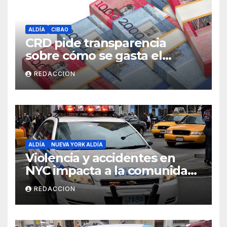
ALDÍA
CIBAO
CRD pide transparencia
sobre cómo se gasta el
dinero del Seguro Familiar de
REDACCION
Salud
ALDÍA
NUEVA YORK ALDÍA
Violencia y accidentes en
NYC impacta a la comunidad
dominicana
REDACCION