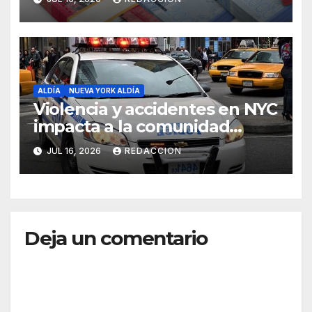
ALDÍA
NUEVA YORK ALDÍA
Violencia y accidentes en NYC
impacta a la comunidad
dominicana
JUL 16, 2026
REDACCION
Deja un comentario