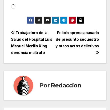
Cargando...
Navegación
Trabajadora de la
Policía apresa acusado
Salud del Hospital Luis
de presunto secuestro
de
Manuel Morillo King
y otros actos delictivos
entradas
denuncia maltrato
Por
Redaccion