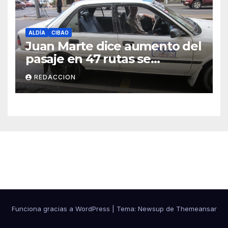
ALDÍA
CIBAO
Juan Marte dice aumento del
pasaje en 47 rutas se
mantiene
REDACCION
Cibao Aldía
Funciona gracias a WordPress
|
Tema: Newsup de
Themeansar