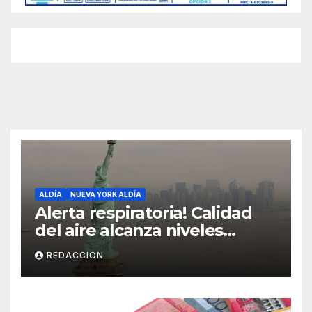
ALDÍA
NUEVA YORK ALDÍA
Alerta respiratoria! Calidad
del aire alcanza niveles
peligrosos en NYC
REDACCION