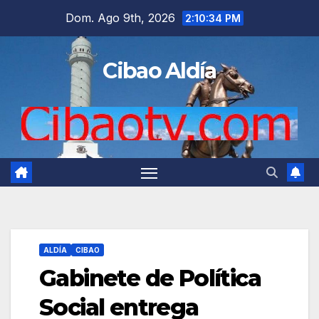
Saltar
Dom. Ago 9th, 2026
2:10:35 PM
al
contenido
Cibao Aldía
ALDÍA
CIBAO
Gabinete de Política
Social entrega