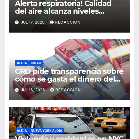
Alerta respiratoria! Calidad
del aire alcanza niveles
peligrosos en NYC
JUL 17, 2026
REDACCION
ALDÍA
CIBAO
CRD pide transparencia sobre
cómo se gasta el dinero del
Seguro Familiar de Salud
JUL 16, 2026
REDACCION
ALDÍA
NUEVA YORK ALDÍA
Violencia y accidentes en NYC