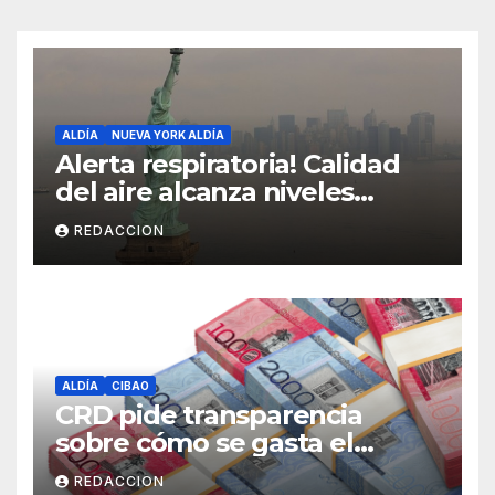
ALDÍA
NUEVA YORK ALDÍA
Alerta respiratoria! Calidad
del aire alcanza niveles
peligrosos en NYC
REDACCION
ALDÍA
CIBAO
CRD pide transparencia
sobre cómo se gasta el
dinero del Seguro Familiar de
REDACCION