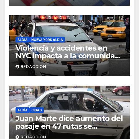
Salud
ALDÍA
NUEVA YORK ALDÍA
Violencia y accidentes en
NYC impacta a la comunidad
dominicana
REDACCION
ALDÍA
CIBAO
Juan Marte dice aumento del
pasaje en 47 rutas se
mantiene
REDACCION