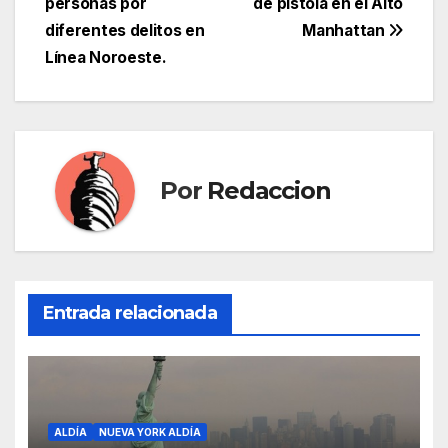
personas por
de pistola en el Alto
de
diferentes delitos en
Manhattan
entradas
Línea Noroeste.
Por
Redaccion
Entrada relacionada
ALDÍA
NUEVA YORK ALDÍA