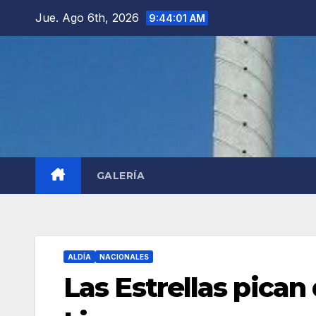
Saltar
Jue. Ago 6th, 2026
9:44:02 AM
al
contenido
GALERÍA
ALDÍA
NACIONALES
Las Estrellas pican