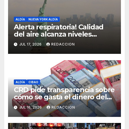
ALDÍA
NUEVA YORK ALDÍA
Alerta respiratoria! Calidad
del aire alcanza niveles
peligrosos en NYC
JUL 17, 2026
REDACCION
ALDÍA
CIBAO
CRD pide transparencia sobre
cómo se gasta el dinero del
Seguro Familiar de Salud
JUL 16, 2026
REDACCION