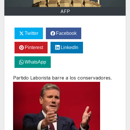
AFP
Twitter
Facebook
Pinterest
LinkedIn
WhatsApp
Partido Laborista barre a los conservadores.