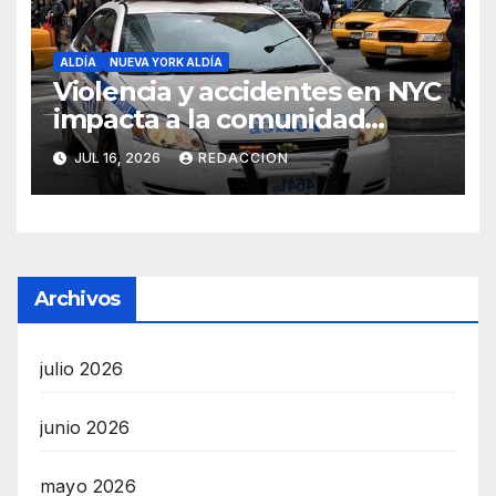
ALDÍA
NUEVA YORK ALDÍA
Violencia y accidentes en NYC
impacta a la comunidad
dominicana
JUL 16, 2026
REDACCION
Archivos
julio 2026
junio 2026
mayo 2026