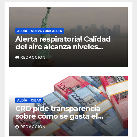
ALDÍA
NUEVA YORK ALDÍA
Alerta respiratoria! Calidad
del aire alcanza niveles
peligrosos en NYC
REDACCION
ALDÍA
CIBAO
CRD pide transparencia
sobre cómo se gasta el
dinero del Seguro Familiar de
REDACCION
Salud