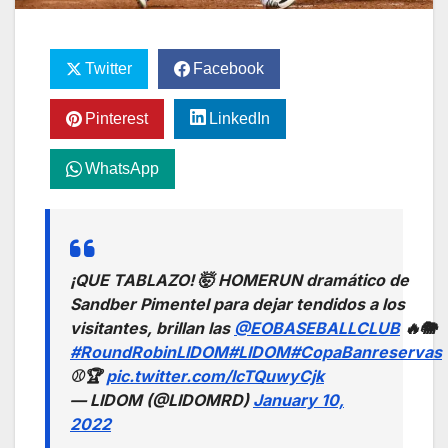
Twitter
Facebook
Pinterest
LinkedIn
WhatsApp
¡QUE TABLAZO! 🤯 HOMERUN dramático de
Sandber Pimentel para dejar tendidos a los
visitantes, brillan las
@EOBASEBALLCLUB
🔥🐘
#RoundRobinLIDOM
#LIDOM
#CopaBanreservas
⚾️🏆
pic.twitter.com/IcTQuwyCjk
— LIDOM (@LIDOMRD)
January 10,
2022