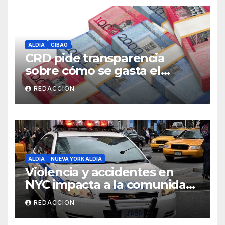
ALDÍA
CIBAO
CRD pide transparencia
sobre cómo se gasta el
dinero del Seguro Familiar de
REDACCION
Salud
ALDÍA
NUEVA YORK ALDÍA
Violencia y accidentes en
NYC impacta a la comunidad
dominicana
REDACCION