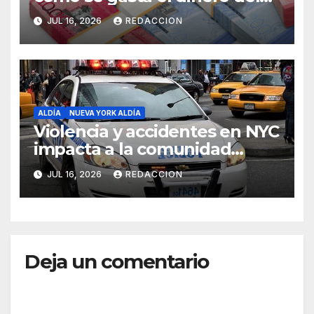
Seguro Familiar de Salud
JUL 16, 2026
REDACCION
ALDÍA
NUEVA YORK ALDÍA
Violencia y accidentes en NYC
impacta a la comunidad
dominicana
JUL 16, 2026
REDACCION
Deja un comentario