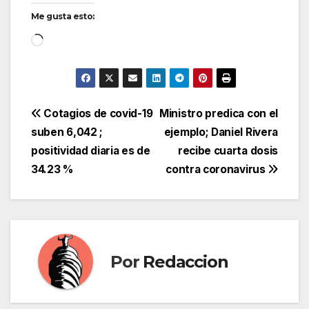
Me gusta esto:
Cargando...
Navegación
Cotagios de covid-19
Ministro predica con el
suben 6,042 ;
ejemplo; Daniel Rivera
de
positividad diaria es de
recibe cuarta dosis
entradas
34.23 %
contra coronavirus
Por
Redaccion