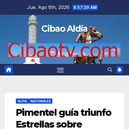
Saltar
Jue. Ago 6th, 2026
8:57:40 AM
al
contenido
Cibao Aldía
ALDÍA
NACIONALES
Pimentel guía triunfo
Estrellas sobre