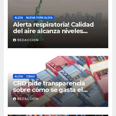
ALDÍA
NUEVA YORK ALDÍA
Alerta respiratoria! Calidad
del aire alcanza niveles
peligrosos en NYC
REDACCION
ALDÍA
CIBAO
CRD pide transparencia
sobre cómo se gasta el
dinero del Seguro Familiar de
REDACCION
Salud