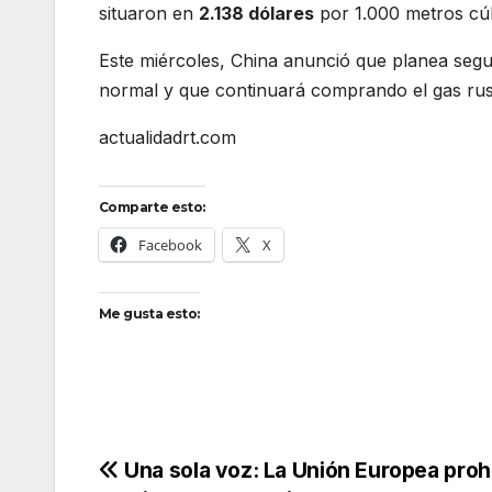
situaron en
2.138 dólares
por 1.000 metros cú
Este miércoles, China anunció que planea seg
normal y que continuará comprando el gas rus
actualidadrt.com
Comparte esto:
Facebook
X
Me gusta esto:
Navegación
Una sola voz: La Unión Europea proh