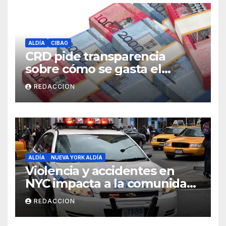
ALDÍA
CIBAO
CRD pide transparencia
sobre cómo se gasta el
dinero del Seguro Familiar de
REDACCION
Salud
ALDÍA
NUEVA YORK ALDÍA
Violencia y accidentes en
NYC impacta a la comunidad
dominicana
REDACCION