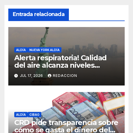
Entrada relacionada
ALDÍA
NUEVA YORK ALDÍA
Alerta respiratoria! Calidad
del aire alcanza niveles
peligrosos en NYC
JUL 17, 2026
REDACCION
ALDÍA
CIBAO
CRD pide transparencia sobre
cómo se gasta el dinero del