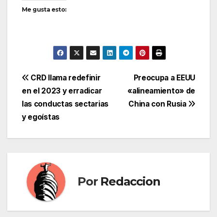
Me gusta esto:
Navegación
CRD llama redefinir
Preocupa a EEUU
en el 2023 y erradicar
«alineamiento» de
de
las conductas sectarias
China con Rusia
entradas
y egoístas
Por
Redaccion