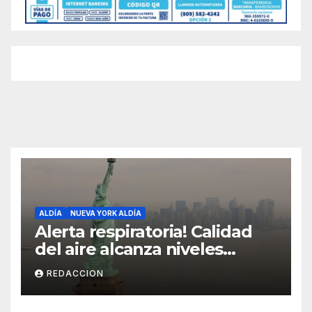
ALDÍA
NUEVA YORK ALDÍA
Alerta respiratoria! Calidad
del aire alcanza niveles
peligrosos en NYC
REDACCION