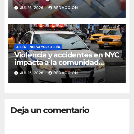
Seguro Familiar de Salud
JUL 16, 2026
REDACCION
ALDÍA
NUEVA YORK ALDÍA
Violencia y accidentes en NYC
impacta a la comunidad
dominicana
JUL 16, 2026
REDACCION
Deja un comentario