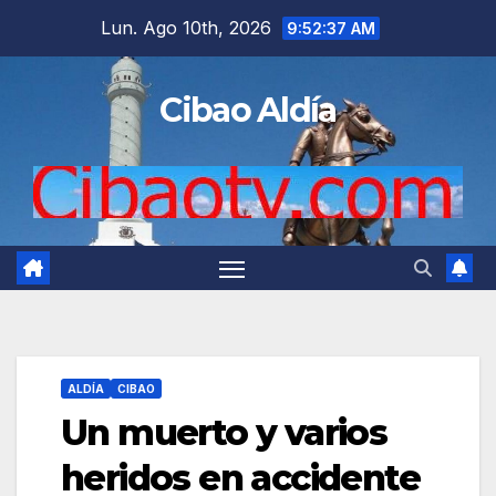
Saltar
Lun. Ago 10th, 2026
9:52:38 AM
al
contenido
Cibao Aldía
ALDÍA
CIBAO
Un muerto y varios
heridos en accidente