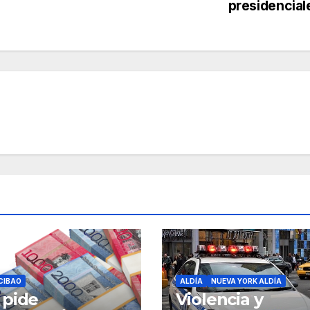
presidencia
CIBAO
ALDÍA
NUEVA YORK ALDÍA
 pide
Violencia y