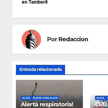
en Tamboril
de
entradas
Por
Redaccion
Entrada relacionada
ALDÍA
NUEVA YORK ALDÍA
ALDÍA
Alerta respiratoria!
CRD