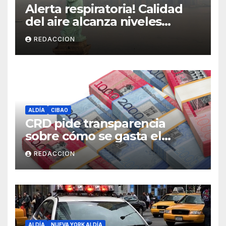
Alerta respiratoria! Calidad
del aire alcanza niveles
peligrosos en NYC
REDACCION
ALDÍA
CIBAO
CRD pide transparencia
sobre cómo se gasta el
dinero del Seguro Familiar de
REDACCION
Salud
ALDÍA
NUEVA YORK ALDÍA