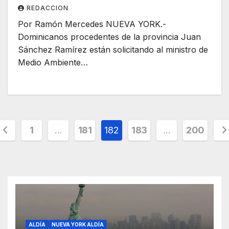
REDACCION
Por Ramón Mercedes NUEVA YORK.-
Dominicanos procedentes de la provincia Juan
Sánchez Ramírez están solicitando al ministro de
Medio Ambiente…
Paginación
1
…
181
182
183
…
200
de
ntradas
ALDÍA
NUEVA YORK ALDÍA