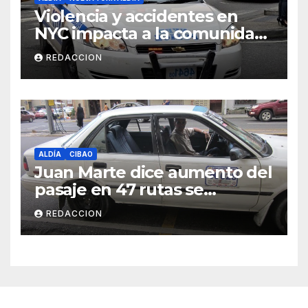
Violencia y accidentes en
NYC impacta a la comunidad
dominicana
REDACCION
ALDÍA
CIBAO
Juan Marte dice aumento del
pasaje en 47 rutas se
mantiene
REDACCION