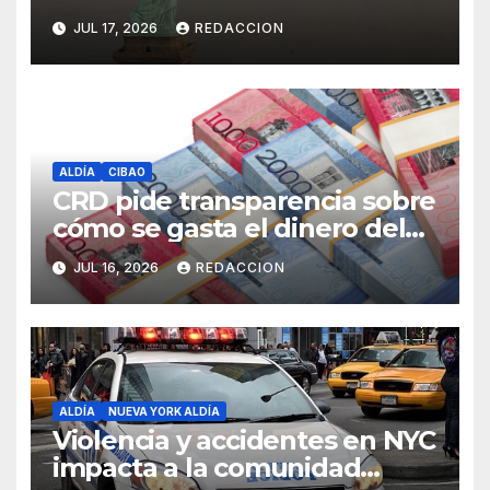
peligrosos en NYC
JUL 17, 2026
REDACCION
ALDÍA
CIBAO
CRD pide transparencia sobre
cómo se gasta el dinero del
Seguro Familiar de Salud
JUL 16, 2026
REDACCION
ALDÍA
NUEVA YORK ALDÍA
Violencia y accidentes en NYC
impacta a la comunidad