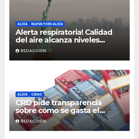
ALDÍA
NUEVA YORK ALDÍA
Alerta respiratoria! Calidad
del aire alcanza niveles
peligrosos en NYC
REDACCION
ALDÍA
CIBAO
CRD pide transparencia
sobre cómo se gasta el
dinero del Seguro Familiar de
REDACCION
Salud