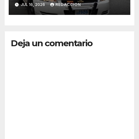
dominicana
JUL 16, 2026
REDACCION
Deja un comentario