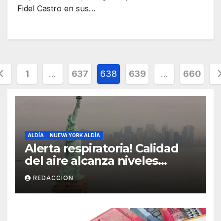
Fidel Castro en sus…
aginación
1
…
637
638
639
…
660
e
ntradas
ALDÍA
NUEVA YORK ALDÍA
Alerta respiratoria! Calidad
del aire alcanza niveles
peligrosos en NYC
REDACCION