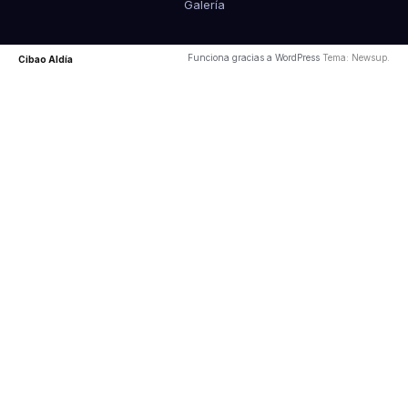
Galería
Funciona gracias a WordPress
Tema: Newsup.
Cibao Aldía