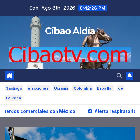
Saltar
Sáb. Ago 8th, 2026
8:42:28 PM
al
contenido
Cibao Aldía
Santiago
elecciones
Ucrania
Colombia
Espaillat
de
La Vega
ta respiratoria! Calidad del aire alcanza niveles peligrosos en 