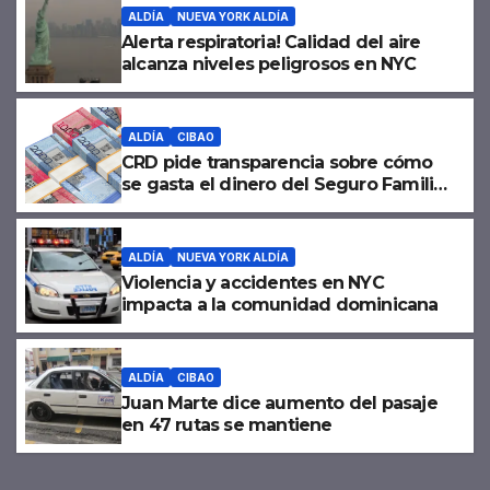
ALDÍA
NUEVA YORK ALDÍA
Alerta respiratoria! Calidad del aire
alcanza niveles peligrosos en NYC
ALDÍA
CIBAO
CRD pide transparencia sobre cómo
se gasta el dinero del Seguro Familiar
de Salud
ALDÍA
NUEVA YORK ALDÍA
Violencia y accidentes en NYC
impacta a la comunidad dominicana
ALDÍA
CIBAO
Juan Marte dice aumento del pasaje
en 47 rutas se mantiene