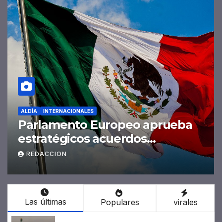
ALDÍA
NUEVA YORK ALDÍA
Alerta respiratoria! Calidad del
aire alcanza niveles peligrosos
en NYC
REDACCION
Las últimas
Populares
virales