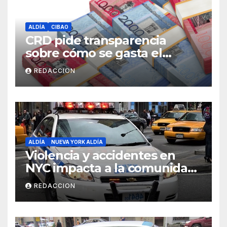
ALDÍA
CIBAO
CRD pide transparencia
sobre cómo se gasta el
dinero del Seguro Familiar de
REDACCION
Salud
ALDÍA
NUEVA YORK ALDÍA
Violencia y accidentes en
NYC impacta a la comunidad
dominicana
REDACCION