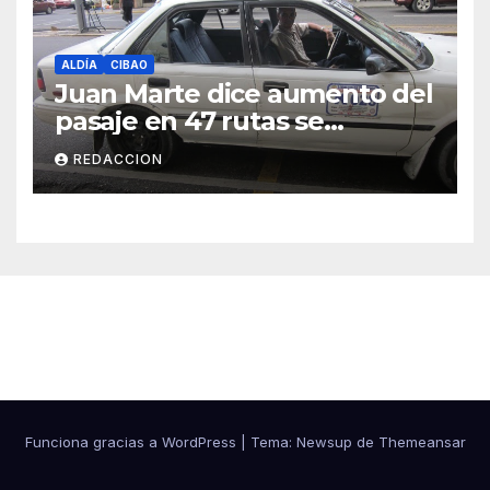
ALDÍA
CIBAO
Juan Marte dice aumento del
pasaje en 47 rutas se
mantiene
REDACCION
Cibao Aldía
Funciona gracias a WordPress
|
Tema: Newsup de
Themeansar