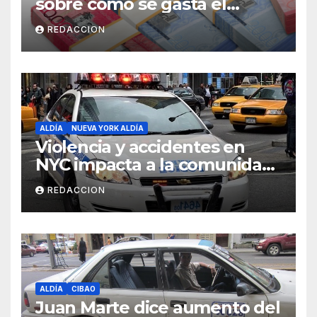
sobre cómo se gasta el
dinero del Seguro Familiar de
REDACCION
Salud
ALDÍA
NUEVA YORK ALDÍA
Violencia y accidentes en
NYC impacta a la comunidad
dominicana
REDACCION
ALDÍA
CIBAO
Juan Marte dice aumento del