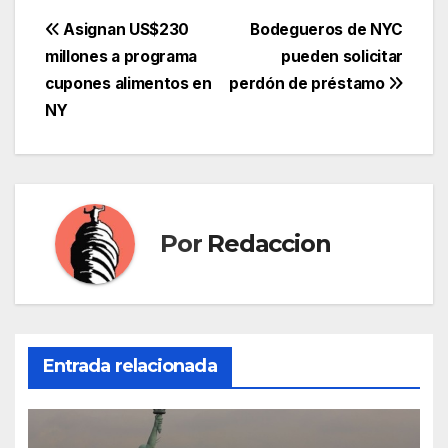
Navegación
Asignan US$230
Bodegueros de NYC
millones a programa
pueden solicitar
de
cupones alimentos en
perdón de préstamo
entradas
NY
Por
Redaccion
Entrada relacionada