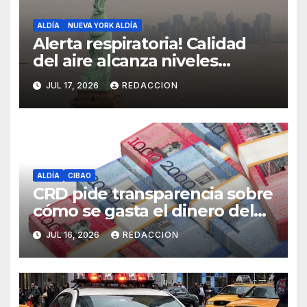
ALDÍA
NUEVA YORK ALDÍA
Alerta respiratoria! Calidad
del aire alcanza niveles
peligrosos en NYC
JUL 17, 2026
REDACCION
ALDÍA
CIBAO
CRD pide transparencia sobre
cómo se gasta el dinero del
Seguro Familiar de Salud
JUL 16, 2026
REDACCION