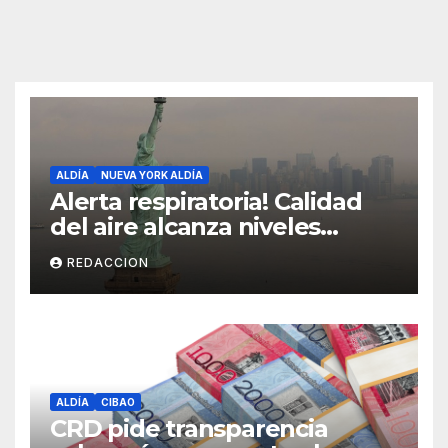
ALDÍA
NUEVA YORK ALDÍA
Alerta respiratoria! Calidad
del aire alcanza niveles
peligrosos en NYC
REDACCION
ALDÍA
CIBAO
CRD pide transparencia