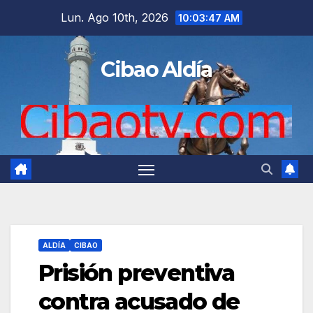
Saltar
Lun. Ago 10th, 2026
10:03:48 AM
al
contenido
Cibao Aldía
ALDÍA
CIBAO
Prisión preventiva
contra acusado de