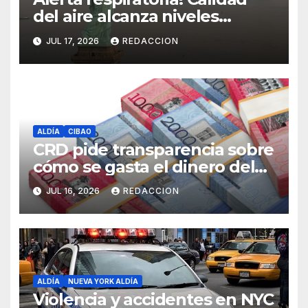
del aire alcanza niveles
peligrosos en NYC
JUL 17, 2026
REDACCION
ALDÍA
CIBAO
CRD pide transparencia sobre
cómo se gasta el dinero del
Seguro Familiar de Salud
JUL 16, 2026
REDACCION
ALDÍA
NUEVA YORK ALDÍA
Violencia y accidentes en NYC