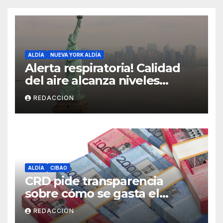
ALDÍA
NUEVA YORK ALDÍA
Alerta respiratoria! Calidad
del aire alcanza niveles
peligrosos en NYC
REDACCION
ALDÍA
CIBAO
CRD pide transparencia
sobre cómo se gasta el
dinero del Seguro Familiar de
REDACCION
Salud