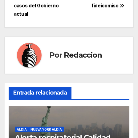
entradas
casos del Gobierno
fideicomiso
actual
Por
Redaccion
Entrada relacionada
ALDÍA
NUEVA YORK ALDÍA
Alerta respiratoria! Calidad