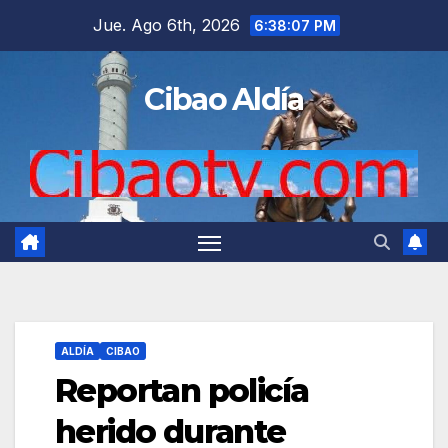
Saltar
Jue. Ago 6th, 2026
6:38:08 PM
al
contenido
Cibao Aldía
ALDÍA
CIBAO
Reportan policía
herido durante